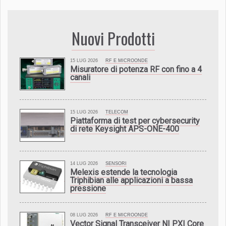
Nuovi Prodotti
15 LUG 2026
RF E MICROONDE
Misuratore di potenza RF con fino a 4
canali
15 LUG 2026
TELECOM
Piattaforma di test per cybersecurity
di rete Keysight APS-ONE-400
14 LUG 2026
SENSORI
Melexis estende la tecnologia
Triphibian alle applicazioni a bassa
pressione
08 LUG 2026
RF E MICROONDE
Vector Signal Transceiver NI PXI Core