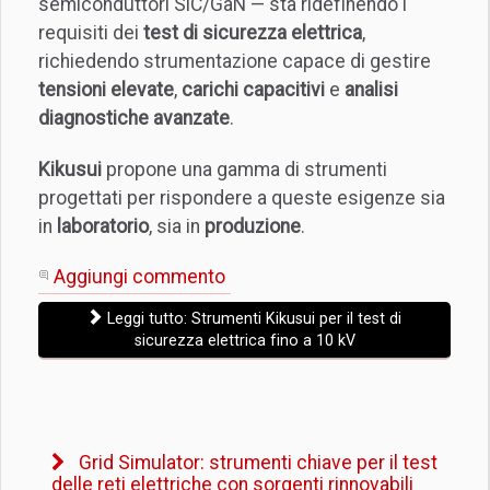
semiconduttori SiC/GaN — sta ridefinendo i
requisiti dei
test di sicurezza elettrica
,
richiedendo strumentazione capace di gestire
tensioni elevate
,
carichi capacitivi
e
analisi
diagnostiche avanzate
.
Kikusui
propone una gamma di strumenti
progettati per rispondere a queste esigenze sia
in
laboratorio
, sia in
produzione
.
Aggiungi commento
Leggi tutto: Strumenti Kikusui per il test di
sicurezza elettrica fino a 10 kV
Grid Simulator: strumenti chiave per il test
delle reti elettriche con sorgenti rinnovabili