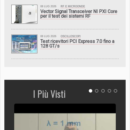
08 LUG 2026
RF E MICROONDE
Vector Signal Transceiver NI PXI Core
per il test dei sistemi RF
08 LUG 2026
OSCILLOSCOPI
Test ricevitori PCI Express 7.0 fino a
128 GT/s
I Più Visti