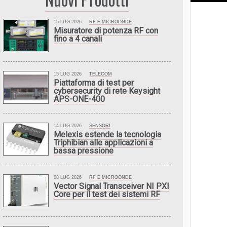
15 LUG 2026
RF E MICROONDE
Misuratore di potenza RF con
fino a 4 canali
15 LUG 2026
TELECOM
Piattaforma di test per
cybersecurity di rete Keysight
APS-ONE-400
14 LUG 2026
SENSORI
Melexis estende la tecnologia
Triphibian alle applicazioni a
bassa pressione
08 LUG 2026
RF E MICROONDE
Vector Signal Transceiver NI PXI
Core per il test dei sistemi RF