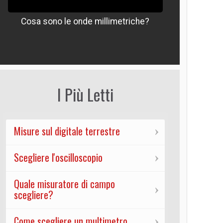
Cosa sono le onde millimetriche?
Che signif
I Più Letti
Misure sul digitale terrestre
Scegliere l'oscilloscopio
Quale misuratore di campo
scegliere?
Come scegliere un multimetro