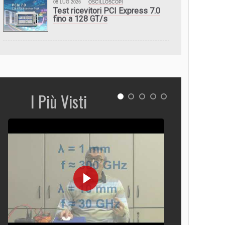
08 LUG 2026
OSCILLOSCOPI
Test ricevitori PCI Express 7.0
fino a 128 GT/s
I Più Visti