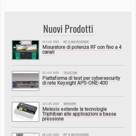
Nuovi Prodotti
15 LUG 2026
RF E MICROONDE
Misuratore di potenza RF con fino a 4
canali
15 LUG 2026
TELECOM
Piattaforma di test per cybersecurity
di rete Keysight APS-ONE-400
14 LUG 2026
SENSORI
Melexis estende la tecnologia
Triphibian alle applicazioni a bassa
pressione
08 LUG 2026
RF E MICROONDE