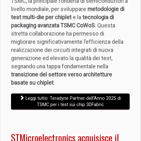
TSMC, la principale fonderia di semiconduttori a
livello mondiale, per sviluppare
metodologie di
test multi-die per chiplet
e la
tecnologia di
packaging avanzata TSMC CoWoS
. Questa
stretta collaborazione ha permesso di
migliorare significativamente l’efficienza della
realizzazione dei circuiti integrati di nuova
generazione ed elevato la qualità dei test,
segnando una tappa fondamentale nella
transizione del settore verso architetture
basate su chiplet
.
Leggi tutto: Teradyne Partner dell’Anno 2025 di
TSMC per i test sui chip 3DFabric
STMicroelectronics acquisisce il