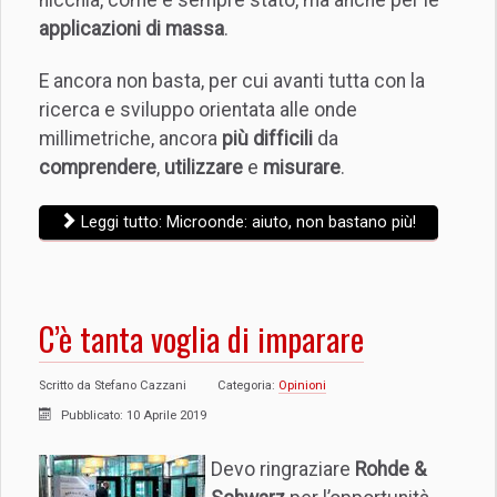
nicchia, come è sempre stato, ma anche per le
applicazioni di massa
.
E ancora non basta, per cui avanti tutta con la
ricerca e sviluppo orientata alle onde
millimetriche, ancora
più difficili
da
comprendere
,
utilizzare
e
misurare
.
Leggi tutto: Microonde: aiuto, non bastano più!
C’è tanta voglia di imparare
Scritto da
Stefano Cazzani
Categoria:
Opinioni
Pubblicato: 10 Aprile 2019
Devo ringraziare
Rohde &