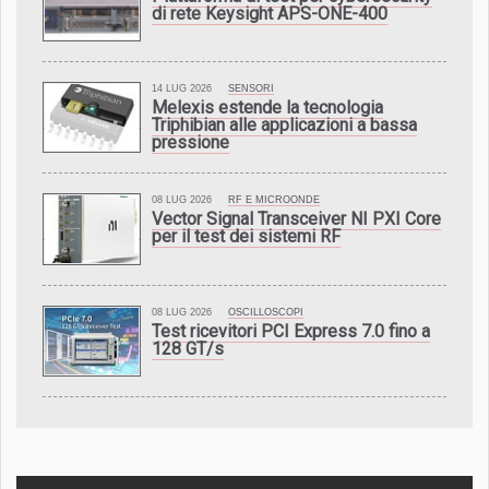
di rete Keysight APS-ONE-400
14 LUG 2026
SENSORI
Melexis estende la tecnologia
Triphibian alle applicazioni a bassa
pressione
08 LUG 2026
RF E MICROONDE
Vector Signal Transceiver NI PXI Core
per il test dei sistemi RF
08 LUG 2026
OSCILLOSCOPI
Test ricevitori PCI Express 7.0 fino a
128 GT/s