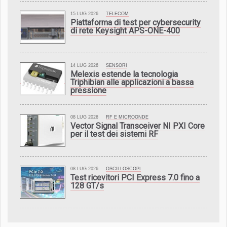
15 LUG 2026
TELECOM
Piattaforma di test per cybersecurity
di rete Keysight APS-ONE-400
14 LUG 2026
SENSORI
Melexis estende la tecnologia
Triphibian alle applicazioni a bassa
pressione
08 LUG 2026
RF E MICROONDE
Vector Signal Transceiver NI PXI Core
per il test dei sistemi RF
08 LUG 2026
OSCILLOSCOPI
Test ricevitori PCI Express 7.0 fino a
128 GT/s