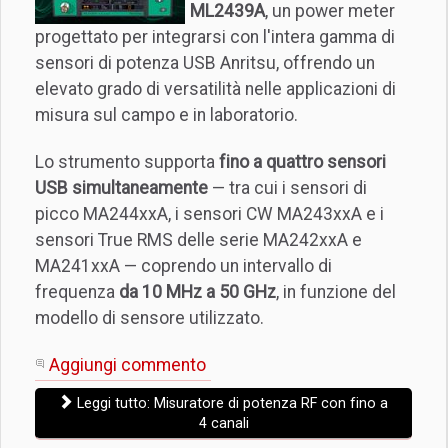
ML2439A
, un power meter
progettato per integrarsi con l'intera gamma di
sensori di potenza USB Anritsu, offrendo un
elevato grado di versatilità nelle applicazioni di
misura sul campo e in laboratorio.
Lo strumento supporta
fino a quattro sensori
USB simultaneamente
— tra cui i sensori di
picco MA244xxA, i sensori CW MA243xxA e i
sensori True RMS delle serie MA242xxA e
MA241xxA — coprendo un intervallo di
frequenza
da 10 MHz a 50 GHz
, in funzione del
modello di sensore utilizzato.
Aggiungi commento
Leggi tutto: Misuratore di potenza RF con fino a
4 canali