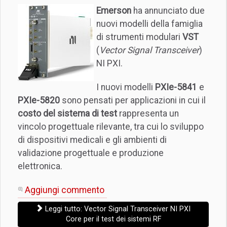
Emerson
ha annunciato due
nuovi modelli della famiglia
di strumenti modulari
VST
(
Vector Signal Transceiver
)
NI PXI.
I nuovi modelli
PXIe-5841
e
PXIe-5820
sono pensati per applicazioni in cui il
costo del sistema di test
rappresenta un
vincolo progettuale rilevante, tra cui lo sviluppo
di dispositivi medicali e gli ambienti di
validazione progettuale e produzione
elettronica.
Aggiungi commento
Leggi tutto: Vector Signal Transceiver NI PXI
Core per il test dei sistemi RF