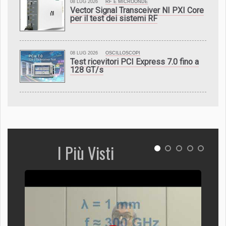
08 LUG 2026
RF E MICROONDE
Vector Signal Transceiver NI PXI Core
per il test dei sistemi RF
08 LUG 2026
OSCILLOSCOPI
Test ricevitori PCI Express 7.0 fino a
128 GT/s
I Più Visti