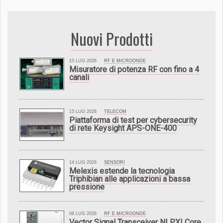
Nuovi Prodotti
15 LUG 2026
RF E MICROONDE
Misuratore di potenza RF con fino a 4
canali
15 LUG 2026
TELECOM
Piattaforma di test per cybersecurity
di rete Keysight APS-ONE-400
14 LUG 2026
SENSORI
Melexis estende la tecnologia
Triphibian alle applicazioni a bassa
pressione
08 LUG 2026
RF E MICROONDE
Vector Signal Transceiver NI PXI Core