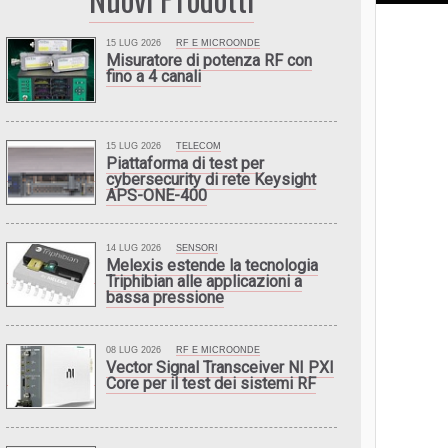
15 LUG 2026
RF E MICROONDE
Misuratore di potenza RF con
fino a 4 canali
15 LUG 2026
TELECOM
Piattaforma di test per
cybersecurity di rete Keysight
APS-ONE-400
14 LUG 2026
SENSORI
Melexis estende la tecnologia
Triphibian alle applicazioni a
bassa pressione
08 LUG 2026
RF E MICROONDE
Vector Signal Transceiver NI PXI
Core per il test dei sistemi RF