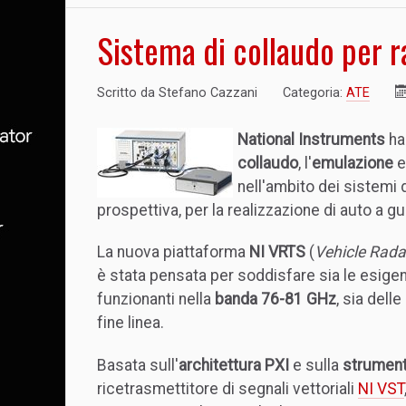
Sistema di collaudo per r
Scritto da
Stefano Cazzani
Categoria:
ATE
National Instruments
ha
collaudo
, l'
emulazione
e
nell'ambito dei sistemi 
prospettiva, per la realizzazione di auto a
La nuova piattaforma
NI VRTS
(
Vehicle Rada
è stata pensata per soddisfare sia le esigenz
funzionanti nella
banda 76-81 GHz
, sia dell
fine linea.
Basata sull'
architettura PXI
e sulla
strument
ricetrasmettitore di segnali vettoriali
NI VST