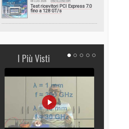
08 LUG 2026
OSCILLOSCOPI
Test ricevitori PCI Express 7.0
fino a 128 GT/s
I Più Visti