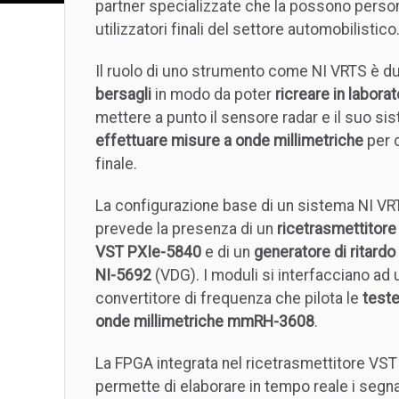
partner specializzate che la possono person
utilizzatori finali del settore automobilistico
Il ruolo di uno strumento come NI VRTS è du
bersagli
in modo da poter
ricreare in laborat
mettere a punto il sensore radar e il suo sist
effettuare misure a onde millimetriche
per c
finale.
La configurazione base di un sistema NI VR
prevede la presenza di un
ricetrasmettitore
VST PXIe-5840
e di un
generatore di ritardo 
NI-5692
(VDG). I moduli si interfacciano ad 
convertitore di frequenza che pilota le
teste
onde millimetriche mmRH-3608
.
La FPGA integrata nel ricetrasmettitore VST
permette di elaborare in tempo reale i segna