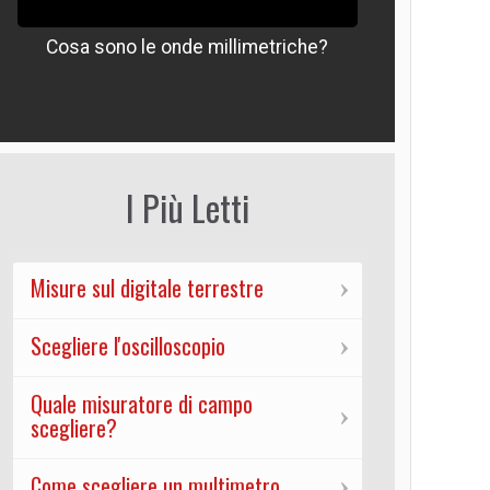
Cosa sono le onde millimetriche?
Che signif
I Più Letti
Misure sul digitale terrestre
Scegliere l'oscilloscopio
Quale misuratore di campo
scegliere?
Come scegliere un multimetro