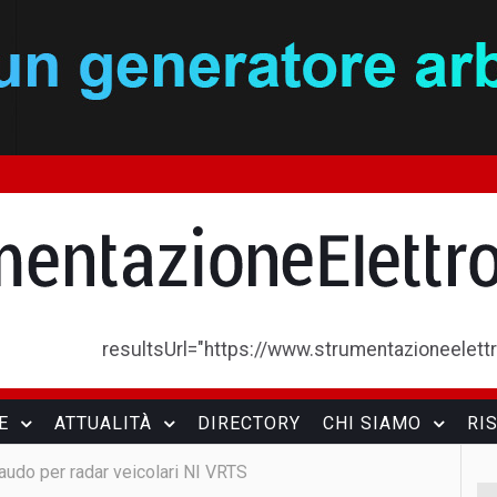
resultsUrl="https://www.strumentazioneelettron
E
ATTUALITÀ
DIRECTORY
CHI SIAMO
RI
audo per radar veicolari NI VRTS