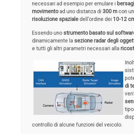
necessari ad esempio per emulare i
bersagl
movimento
ad uno distanza di
300 m
con un
risoluzione spaziale
dell'ordine dei
10-12 c
Essendo uno
strumento basato sul softwar
dinamicamente la
sezione radar degli ogget
e tutti gli altri parametri necessari alla
ricost
Inol
sis
pot
di t
veri
sen
tipo
disp
controllo di alcune funzioni del veicolo.