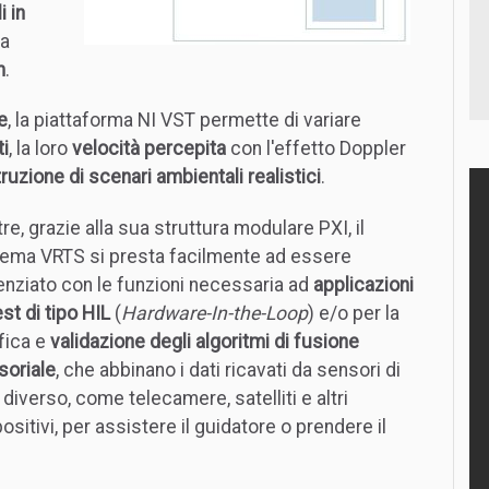
i in
a
m
.
e
, la piattaforma NI VST permette di variare
ti
, la loro
velocità percepita
con l'effetto Doppler
ruzione di scenari ambientali realistici
.
tre, grazie alla sua struttura modulare PXI, il
tema VRTS si presta facilmente ad essere
enziato con le funzioni necessaria ad
applicazioni
est di tipo HIL
(
Hardware-In-the-Loop
) e/o per la
fica e
validazione degli algoritmi di fusione
soriale
, che abbinano i dati ricavati da sensori di
 diverso, come telecamere, satelliti e altri
ositivi, per assistere il guidatore o prendere il