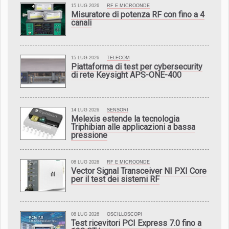
15 LUG 2026
RF E MICROONDE
Misuratore di potenza RF con fino a 4
canali
15 LUG 2026
TELECOM
Piattaforma di test per cybersecurity
di rete Keysight APS-ONE-400
14 LUG 2026
SENSORI
Melexis estende la tecnologia
Triphibian alle applicazioni a bassa
pressione
08 LUG 2026
RF E MICROONDE
Vector Signal Transceiver NI PXI Core
per il test dei sistemi RF
08 LUG 2026
OSCILLOSCOPI
Test ricevitori PCI Express 7.0 fino a