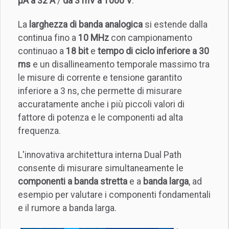
µA a 32 A
/
da 3 mV a 1000 V
.
La
larghezza di banda analogica
si estende dalla
continua fino a
10 MHz
con campionamento
continuao a
18 bit
e
tempo di ciclo inferiore a 30
ms
e un disallineamento temporale massimo tra
le misure di corrente e tensione garantito
inferiore a 3 ns, che permette di misurare
accuratamente anche i più piccoli valori di
fattore di potenza e le componenti ad alta
frequenza.
L'innovativa architettura interna Dual Path
consente di misurare simultaneamente le
componenti a banda stretta
e a
banda larga
, ad
esempio per valutare i componenti fondamentali
e il rumore a banda larga.