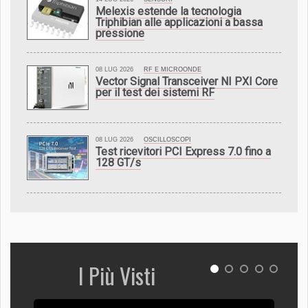
Melexis estende la tecnologia
Triphibian alle applicazioni a bassa
pressione
08 LUG 2026
RF E MICROONDE
Vector Signal Transceiver NI PXI Core
per il test dei sistemi RF
08 LUG 2026
OSCILLOSCOPI
Test ricevitori PCI Express 7.0 fino a
128 GT/s
I Più Visti