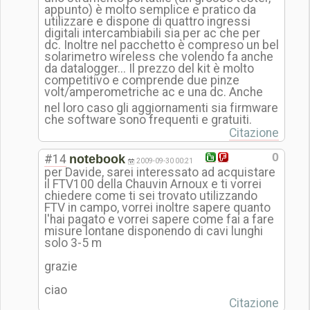
appunto) è molto semplice e pratico da
utilizzare e dispone di quattro ingressi
digitali intercambiabili sia per ac che per
dc. Inoltre nel pacchetto è compreso un bel
solarimetro wireless che volendo fa anche
da datalogger... Il prezzo del kit è molto
competitivo e comprende due pinze
volt/amperometr
iche ac e una dc. Anche
nel loro caso gli aggiornamenti sia firmware
che software sono frequenti e gratuiti.
Citazione
0
#14
notebook
2009-09-30 00:21
per Davide, sarei interessato ad acquistare
il FTV100 della Chauvin Arnoux e ti vorrei
chiedere come ti sei trovato utilizzando
FTV in campo, vorrei inoltre sapere quanto
l'hai pagato e vorrei sapere come fai a fare
misure lontane disponendo di cavi lunghi
solo 3-5 m
grazie
ciao
Citazione