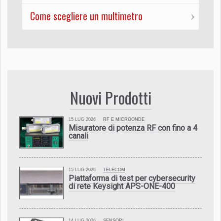
Come scegliere un multimetro
Nuovi Prodotti
15 LUG 2026
RF E MICROONDE
Misuratore di potenza RF con fino a 4
canali
15 LUG 2026
TELECOM
Piattaforma di test per cybersecurity
di rete Keysight APS-ONE-400
14 LUG 2026
SENSORI