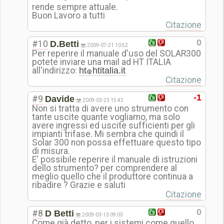
rende sempre attuale.
Buon Lavoro a tutti
Citazione
0
#10
D.Betti
2009-07-21 10:52
Per reperire il manuale d'uso del SOLAR300
potete inviare una mail ad HT ITALIA
all'indirizzo:
ht
htitalia.it
Citazione
-1
#9
Davide
2009-03-23 15:42
Non si tratta di avere uno strumento con
tante uscite quante vogliamo, ma solo
avere ingressi ed uscite sufficienti per gli
impianti trifase. Mi sembra che quindi il
Solar 300 non possa effettuare questo tipo
di misura.
E' possibile reperire il manuale di istruzioni
dello strumento? per comprendere al
meglio quello che il produttore continua a
ribadire ? Grazie e saluti
Citazione
0
#8
D Betti
2009-03-13 09:03
Come già detto, per i sistemi come quello