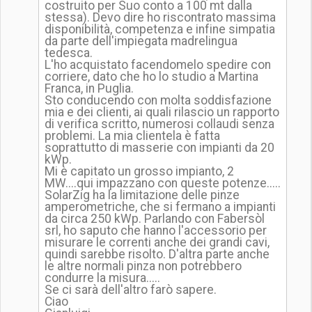
costruito per Suo conto a 100 mt dalla
stessa). Devo dire ho riscontrato massima
disponibilità, competenza e infine simpatia
da parte dell'impiegata madrelingua
tedesca.
L'ho acquistato facendomelo spedire con
corriere, dato che ho lo studio a Martina
Franca, in Puglia.
Sto conducendo con molta soddisfazione
mia e dei clienti, ai quali rilascio un rapporto
di verifica scritto, numerosi collaudi senza
problemi. La mia clientela è fatta
soprattutto di masserie con impianti da 20
kWp.
Mi è capitato un grosso impianto, 2
MW....qui impazzano con queste potenze.....
SolarZig ha la limitazione delle pinze
amperometriche, che si fermano a impianti
da circa 250 kWp. Parlando con Fabersòl
srl, ho saputo che hanno l'accessorio per
misurare le correnti anche dei grandi cavi,
quindi sarebbe risolto. D'altra parte anche
le altre normali pinza non potrebbero
condurre la misura.....
Se ci sarà dell'altro farò sapere.
Ciao