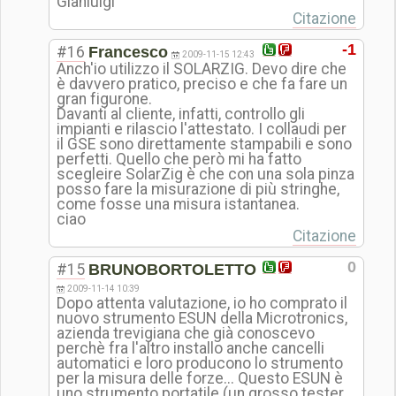
Gianluigi
Citazione
-1
#16
Francesco
2009-11-15 12:43
Anch'io utilizzo il SOLARZIG. Devo dire che
è davvero pratico, preciso e che fa fare un
gran figurone.
Davanti al cliente, infatti, controllo gli
impianti e rilascio l'attestato. I collaudi per
il GSE sono direttamente stampabili e sono
perfetti. Quello che però mi ha fatto
scegleire SolarZig è che con una sola pinza
posso fare la misurazione di più stringhe,
come fosse una misura istantanea.
ciao
Citazione
0
#15
BRUNOBORTOLETTO
2009-11-14 10:39
Dopo attenta valutazione, io ho comprato il
nuovo strumento ESUN della Microtronics,
azienda trevigiana che già conoscevo
perchè fra l'altro installo anche cancelli
automatici e loro producono lo strumento
per la misura delle forze... Questo ESUN è
uno strumento portatile (un grosso tester,