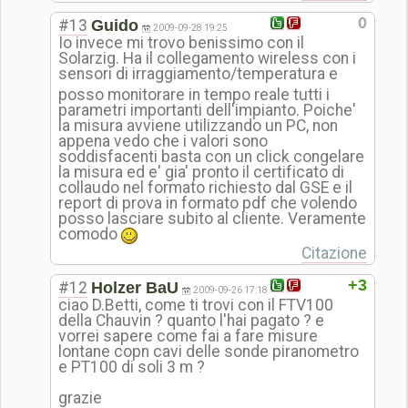
0
#13
Guido
2009-09-28 19:25
Io invece mi trovo benissimo con il
Solarzig. Ha il collegamento wireless con i
sensori di irraggiamento/t
emperatura e
posso monitorare in tempo reale tutti i
parametri importanti dell'impianto. Poiche'
la misura avviene utilizzando un PC, non
appena vedo che i valori sono
soddisfacenti basta con un click congelare
la misura ed e' gia' pronto il certificato di
collaudo nel formato richiesto dal GSE e il
report di prova in formato pdf che volendo
posso lasciare subito al cliente. Veramente
comodo
Citazione
+3
#12
Holzer BaU
2009-09-26 17:18
ciao D.Betti, come ti trovi con il FTV100
della Chauvin ? quanto l'hai pagato ? e
vorrei sapere come fai a fare misure
lontane copn cavi delle sonde piranometro
e PT100 di soli 3 m ?
grazie