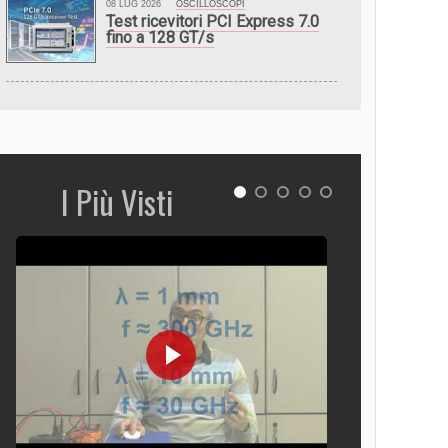
08 LUG 2026
OSCILLOSCOPI
Test ricevitori PCI Express 7.0
fino a 128 GT/s
I Più Visti