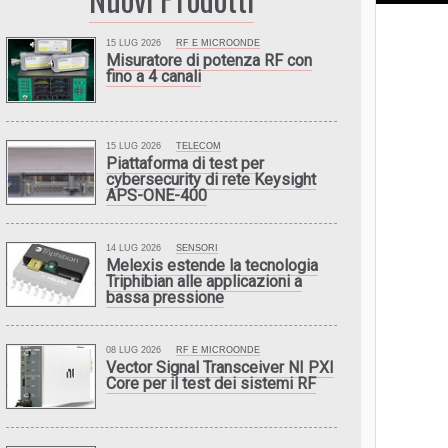
15 LUG 2026
RF E MICROONDE
Misuratore di potenza RF con
fino a 4 canali
15 LUG 2026
TELECOM
Piattaforma di test per
cybersecurity di rete Keysight
APS-ONE-400
14 LUG 2026
SENSORI
Melexis estende la tecnologia
Triphibian alle applicazioni a
bassa pressione
08 LUG 2026
RF E MICROONDE
Vector Signal Transceiver NI PXI
Core per il test dei sistemi RF