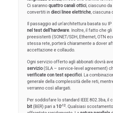
Ci saranno
quattro canali ottici
, ciascuno da
convertiti in
dieci linee elettriche
, ciascuna
Il passaggio ad un'architettura basata su IP
nel test dell'hardware
. Inoltre, il fatto che
preesistenti (SONET/SDH, Ethernet, OTN ecc.
stessa rete, porterà chiaramente a dover affr
accettazione e collaudo.
Ogni servizio offerto agli abbonati dovrà av
servizio
(SLA – service-level agreement) ch
verificate con test specifici
. La combinazio
generale della complessità delle reti, mentre
verranno così allargati.
Per soddisfare lo standard IEEE 802.3ba, il
-12
bit
(BER) pari a
10
. Qualsiasi scostamento
affrontato rapidamente. La
natura parallela
d