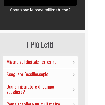
Cosa sono le onde millimetriche?
Che signif
I Più Letti
Misure sul digitale terrestre
Scegliere l'oscilloscopio
Quale misuratore di campo
scegliere?
Come scegliere un multimetro