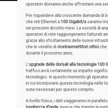
operatori dovranno anche affrontare una ser
Per rispondere alla crescente domanda di band
che reti Ethernet a
100 Gigabit/s
saranno ins
nei prossimi diciotto mesi. La società di ana
operatori di rete raggiungeranno fatturati annu
grazie allo sfruttamento delle nuove infrastr
che le vendite di
ricetrasmettitori ottici
che 
durante il prossimo anno.
L'
upgrade delle dorsali alla tecnologia 100 
traffico avrà certamente un impatto significa
tecnologici. In questo momento gli operator
in cui incorporare questa tecnologia nelle lo
sono necessari per questo compito.
A livello fisico, i dati viaggeranno in parallel
lunghezza d'onda
, invece che tramite la me