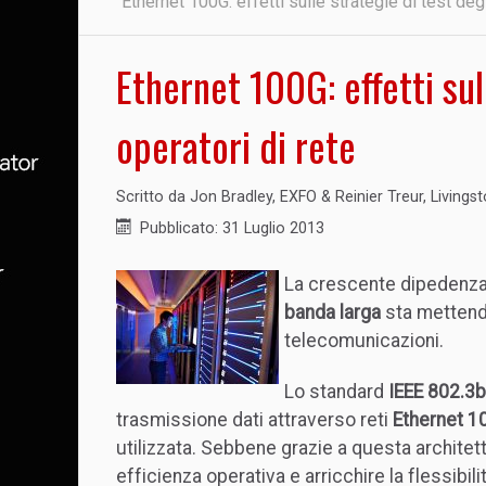
Ethernet 100G: effetti sulle strategie di test degl
Ethernet 100G: effetti sul
operatori di rete
Scritto da
Jon Bradley, EXFO & Reinier Treur, Livings
Pubblicato: 31 Luglio 2013
La crescente dipedenza
banda larga
sta mettendo
telecomunicazioni.
Lo standard
IEEE 802.3
trasmissione dati attraverso reti
Ethernet 1
utilizzata. Sebbene grazie a questa architet
efficienza operativa e arricchire la flessibili