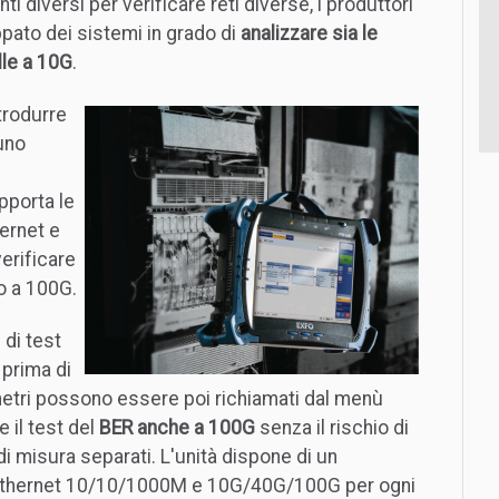
ti diversi per verificare reti diverse, i produttori
ppato dei sistemi in grado di
analizzare sia le
lle a 10G
.
trodurre
 uno
pporta le
ernet e
erificare
no a 100G.
 di test
prima di
metri possono essere poi richiamati dal menù
 il test del
BER anche a 100G
senza il rischio di
di misura separati. L'unità dispone di un
Ethernet 10/10/1000M e 10G/40G/100G per ogni