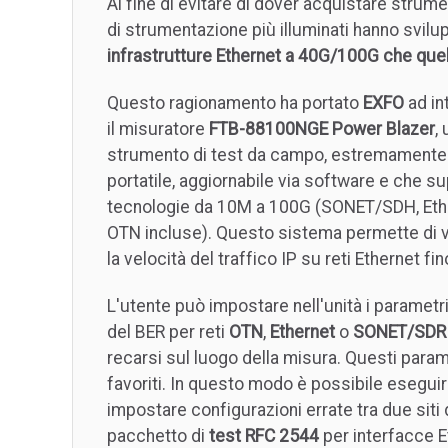
Al fine di evitare di dover acquistare strumen
di strumentazione più illuminati hanno svilu
infrastrutture Ethernet a 40G/100G che que
Questo ragionamento ha portato
EXFO
ad in
il misuratore
FTB-88100NGE Power Blazer
,
strumento di test da campo, estremamente
portatile, aggiornabile via software e che su
tecnologie da 10M a 100G (SONET/SDH, Eth
OTN incluse). Questo sistema permette di v
la velocità del traffico IP su reti Ethernet fi
L'utente può impostare nell'unità i parametri
del BER per reti
OTN
,
Ethernet
o
SONET/SDR
recarsi sul luogo della misura. Questi para
favoriti. In questo modo è possibile eseguire
impostare configurazioni errate tra due siti 
pacchetto di
test RFC 2544
per interfacce 