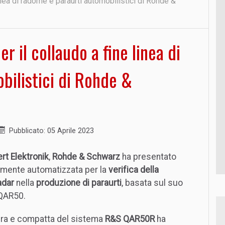
inea di radome e paraurti automobilistici di Rohde &
r il collaudo a fine linea di
bilistici di Rohde &
Pubblicato: 05 Aprile 2023
rt Elektronik
,
Rohde & Schwarz
ha presentato
mente automatizzata per la
verifica della
adar
nella
produzione di paraurti
, basata sul suo
 QAR50.
era e compatta del sistema
R&S QAR50R
ha