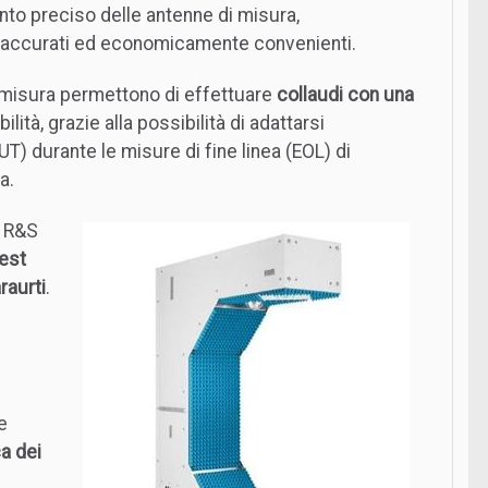
ento preciso delle antenne di misura,
i, accurati ed economicamente convenienti.
i misura permettono di effettuare
collaudi con una
lità, grazie alla possibilità di adattarsi
UT) durante le misure di fine linea (EOL) di
a.
a R&S
est
raurti
.
e
ca dei