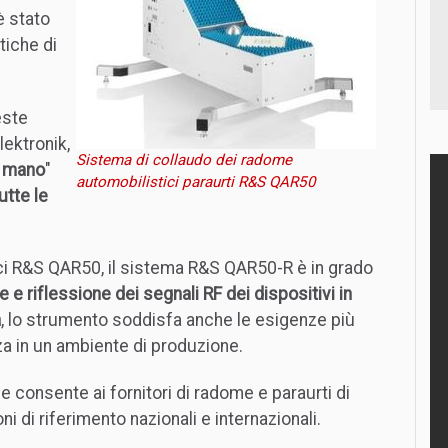
è stato
tiche di
este
lektronik,
Sistema di collaudo dei radome
n mano
"
automobilistici paraurti R&S QAR50
utte le
ci R&S QAR50, il sistema R&S QAR50-R è in grado
 e riflessione dei segnali RF dei dispositivi in
a
, lo strumento soddisfa anche le esigenze più
za in un ambiente di produzione.
 consente ai fornitori di radome e paraurti di
oni di riferimento nazionali e internazionali.