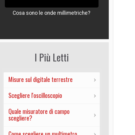
Cosa sono le onde millimetriche?
Che signif
I Più Letti
Misure sul digitale terrestre
Scegliere l'oscilloscopio
Quale misuratore di campo
scegliere?
Come scegliere un multimetro