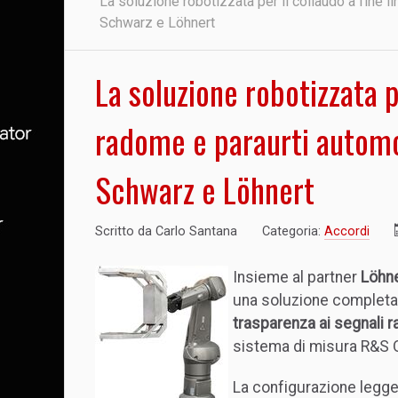
La soluzione robotizzata per il collaudo a fine l
Schwarz e Löhnert
La soluzione robotizzata pe
radome e paraurti automo
Schwarz e Löhnert
Scritto da
Carlo Santana
Categoria:
Accordi
Insieme al partner
Löhne
una soluzione completa
trasparenza ai segnali r
sistema di misura R&S
La configurazione legg