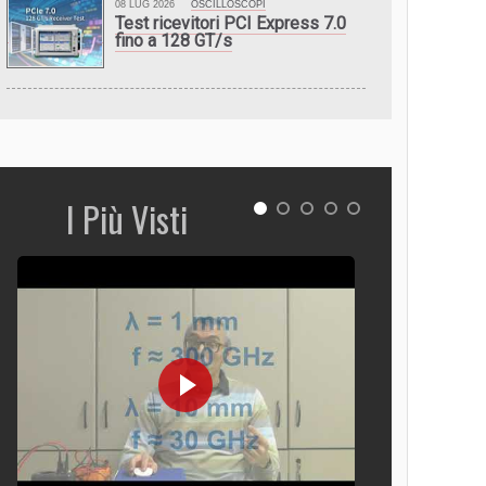
08 LUG 2026
OSCILLOSCOPI
Test ricevitori PCI Express 7.0
fino a 128 GT/s
I Più Visti