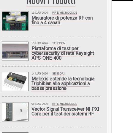
15 LUG 2026
RF E MICROONDE
Misuratore di potenza RF con
fino a 4 canali
15 LUG 2026
TELECOM
Piattaforma di test per
cybersecurity di rete Keysight
APS-ONE-400
14 LUG 2026
SENSORI
Melexis estende la tecnologia
Triphibian alle applicazioni a
bassa pressione
08 LUG 2026
RF E MICROONDE
Vector Signal Transceiver NI PXI
Core per il test dei sistemi RF