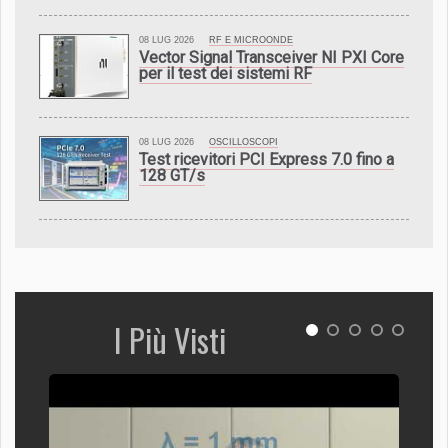
08 LUG 2026
RF E MICROONDE
Vector Signal Transceiver NI PXI Core
per il test dei sistemi RF
08 LUG 2026
OSCILLOSCOPI
Test ricevitori PCI Express 7.0 fino a
128 GT/s
I Più Visti