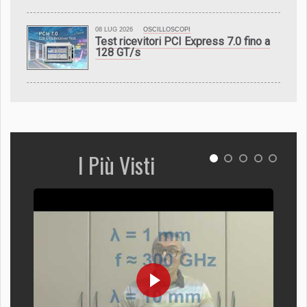
08 LUG 2026
OSCILLOSCOPI
Test ricevitori PCI Express 7.0 fino a
128 GT/s
I Più Visti