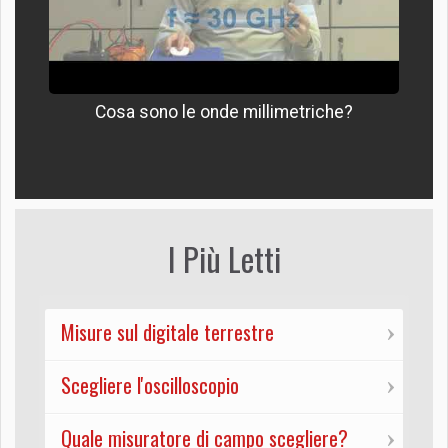
Cosa sono le onde millimetriche?
I Più Letti
Misure sul digitale terrestre
Scegliere l'oscilloscopio
Quale misuratore di campo scegliere?