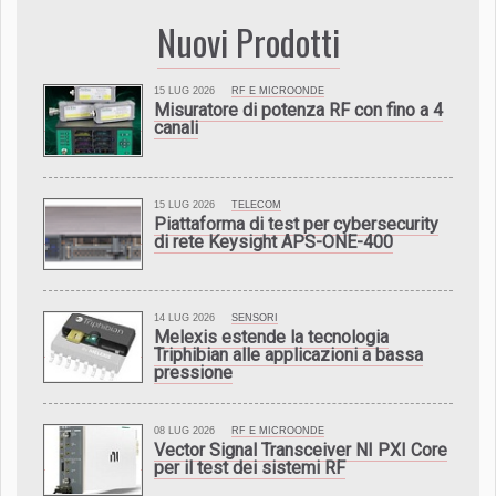
Nuovi Prodotti
15 LUG 2026
RF E MICROONDE
Misuratore di potenza RF con fino a 4
canali
15 LUG 2026
TELECOM
Piattaforma di test per cybersecurity
di rete Keysight APS-ONE-400
14 LUG 2026
SENSORI
Melexis estende la tecnologia
Triphibian alle applicazioni a bassa
pressione
08 LUG 2026
RF E MICROONDE
Vector Signal Transceiver NI PXI Core
per il test dei sistemi RF