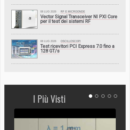
08 LUG 2026
RF E MICROONDE
Vector Signal Transceiver NI PXI Core
per il test dei sistemi RF
08 LUG 2026
OSCILLOSCOPI
Test ricevitori PCI Express 7.0 fino a
128 GT/s
I Più Visti