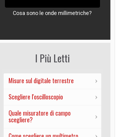
Cosa sono le onde millimetriche?
Che signif
I Più Letti
Misure sul digitale terrestre
Scegliere l'oscilloscopio
Quale misuratore di campo
scegliere?
Come scegliere un multimetro