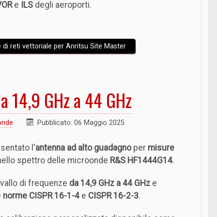
VOR
e
ILS
degli aeroporti.
di reti vettoriale per Anritsu Site Master
da 14,9 GHz a 44 GHz
onde
Pubblicato: 06 Maggio 2025
sentato l'
antenna ad alto guadagno
per
misure
nello spettro delle microonde
R&S HF1444G14
.
rvallo di frequenze
da 14,9 GHz a 44 GHz
e
e
norme CISPR 16-1-4
e
CISPR 16-2-3
.