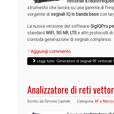
vettoriali a radiofreque
strumento che lavora su una gamma di freq
sorgente di
segnali IQ in banda base
con lar
La nuova versione del software
SigIQPro pe
standard
WiFi
,
5G NR
,
LTE
e altri protocolli
comoda generazione di segnali complessi.
Aggiungi commento
Leggi tutto: Generatore di segnali RF vettoria
Analizzatore di reti vet
Scritto da
Simone Castelli
Categoria:
RF e Micro