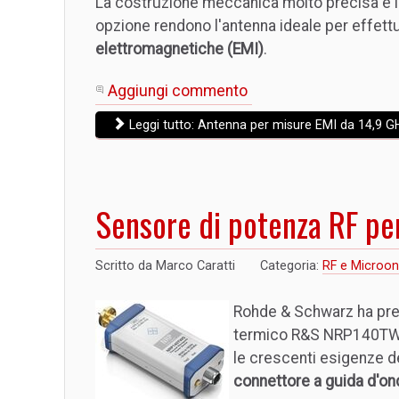
La costruzione meccanica molto precisa e l
opzione rendono l'antenna ideale per effett
elettromagnetiche (EMI)
.
Aggiungi commento
Leggi tutto: Antenna per misure EMI da 14,9 
Sensore di potenza RF per
Scritto da
Marco Caratti
Categoria:
RF e Microo
Rohde & Schwarz ha pre
termico R&S NRP140TWG(
le crescenti esigenze de
connettore a guida d'o