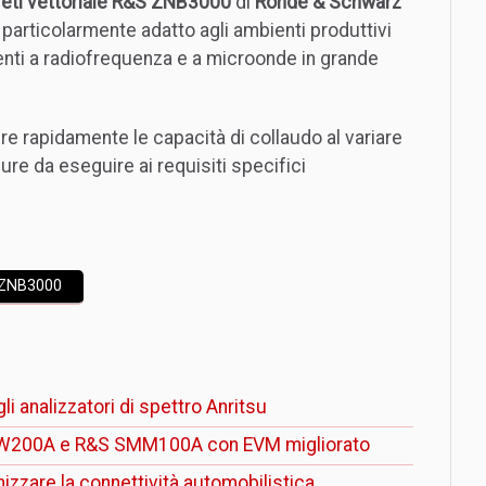
 reti vettoriale R&S ZNB3000
di
Rohde & Schwarz
particolarmente adatto agli ambienti produttivi
nti a radiofrequenza e a microonde in grande
 rapidamente le capacità di collaudo al variare
ure da eseguire ai requisiti specifici
S ZNB3000
i analizzatori di spettro Anritsu
 SMW200A e R&S SMM100A con EVM migliorato
mizzare la connettività automobilistica