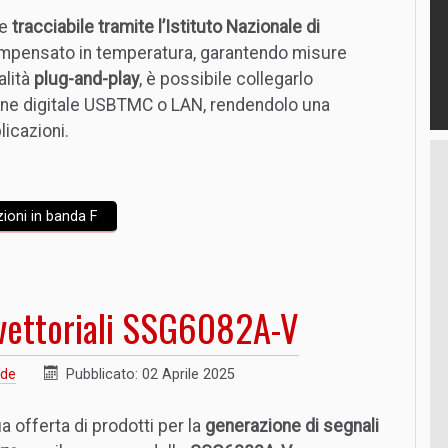
te
tracciabile tramite l’Istituto Nazionale di
mpensato in temperatura, garantendo misure
alità
plug-and-play
, è possibile collegarlo
one digitale USBTMC o LAN, rendendolo una
icazioni.
ioni in banda F
 vettoriali SSG6082A-V
nde
Pubblicato: 02 Aprile 2025
a offerta di prodotti per la
generazione di segnali