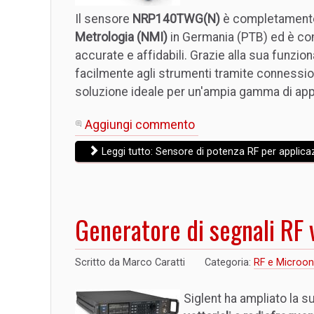
Il sensore
NRP140TWG(N)
è completamen
Metrologia (NMI)
in Germania (PTB) ed è co
accurate e affidabili. Grazie alla sua funzion
facilmente agli strumenti tramite connessi
soluzione ideale per un'ampia gamma di appl
Aggiungi commento
Leggi tutto: Sensore di potenza RF per applicaz
Generatore di segnali RF
Scritto da
Marco Caratti
Categoria:
RF e Microo
Siglent ha ampliato la su