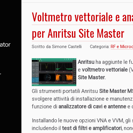
Voltmetro vettoriale e ana
per Anritsu Site Master
Scritto da
Simone Castelli
Categoria:
RF e Micro
Anritsu
ha aggiunte le fu
e
voltmetro vettoriale
(V
Site Master
.
Gli strumenti portatili Anritsu
Site Master 
svolgere attività di installazione e manutenz
funzione di
analizzatore di cavi e antenne
e 
Installando le nuove opzioni VNA e VVM, gli
includendo il
test di filtri e amplificatori
, no