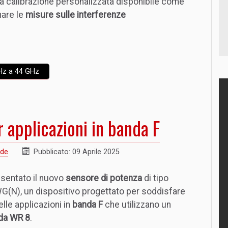
a calibrazione personalizzata disponibile come
uare le
misure sulle interferenze
GHz a 44 GHz
 applicazioni in banda F
nde
Pubblicato: 09 Aprile 2025
sentato il nuovo
sensore di potenza
di tipo
N), un dispositivo progettato per soddisfare
lle applicazioni in
banda F
che utilizzano un
nda WR 8
.