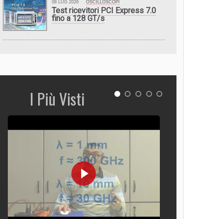
08 LUG 2026
OSCILLOSCOPI
Test ricevitori PCI Express 7.0
fino a 128 GT/s
I Più Visti