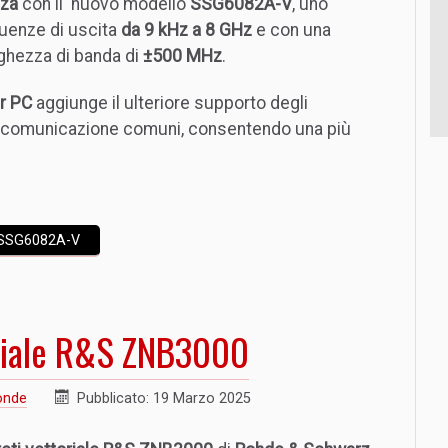
nza
con il nuovo modello
SSG6082A-V
, uno
uenze di uscita
da 9 kHz a 8 GHz
e con una
ghezza di banda di
±500 MHz
.
r PC
aggiunge il ulteriore supporto degli
 di comunicazione comuni, consentendo una più
li SSG6082A-V
toriale R&S ZNB3000
onde
Pubblicato: 19 Marzo 2025