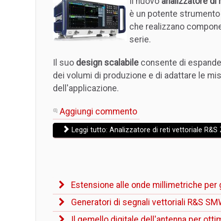
Il nuovo
analizzatore di
è un potente strumento 
che realizzano compone
serie.
Il suo
design scalabile
consente di espandere
dei volumi di produzione e di adattare le mis
dell'applicazione.
Aggiungi commento
Leggi tutto: Analizzatore di reti vettoriale R&
Estensione alle onde millimetriche per gl
Generatori di segnali vettoriali R&S
Il gemello digitale dell'antenna per otti