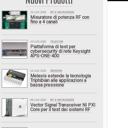
15 LUG 2026
RF E MICROONDE
Misuratore di potenza RF con
fino a 4 canali
15 LUG 2026
TELECOM
Piattaforma di test per
cybersecurity di rete Keysight
APS-ONE-400
14 LUG 2026
SENSORI
Melexis estende la tecnologia
Triphibian alle applicazioni a
bassa pressione
08 LUG 2026
RF E MICROONDE
Vector Signal Transceiver NI PXI
Core per il test dei sistemi RF