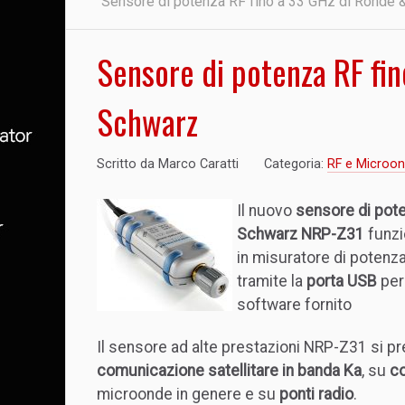
Sensore di potenza RF fino a 33 GHz di Rohde 
Sensore di potenza RF fi
Schwarz
Scritto da
Marco Caratti
Categoria:
RF e Microo
Il nuovo
sensore di pot
Schwarz NRP-Z31
funzi
in misuratore di potenz
tramite la
porta USB
per 
software fornito
Il sensore ad alte prestazioni NRP-Z31 si p
comunicazione satellitare in banda Ka
, su
co
microonde in genere e su
ponti radio
.