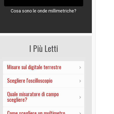
Cosa sono le onde millimetriche?
Che signif
I Più Letti
Misure sul digitale terrestre
Scegliere l'oscilloscopio
Quale misuratore di campo
scegliere?
Come scegliere un multimetro