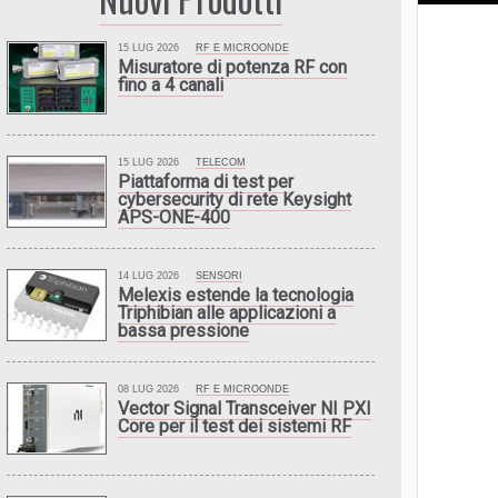
15 LUG 2026
RF E MICROONDE
Misuratore di potenza RF con
fino a 4 canali
15 LUG 2026
TELECOM
Piattaforma di test per
cybersecurity di rete Keysight
APS-ONE-400
14 LUG 2026
SENSORI
Melexis estende la tecnologia
Triphibian alle applicazioni a
bassa pressione
08 LUG 2026
RF E MICROONDE
Vector Signal Transceiver NI PXI
Core per il test dei sistemi RF