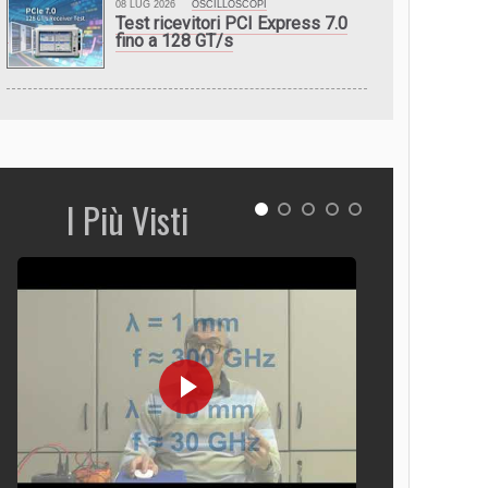
08 LUG 2026
OSCILLOSCOPI
Test ricevitori PCI Express 7.0
fino a 128 GT/s
I Più Visti