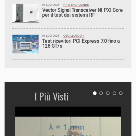
08 LUG 2026
RF E MICROONDE
Vector Signal Transceiver NI PXI Core
per il test dei sistemi RF
08 LUG 2026
OSCILLOSCOPI
Test ricevitori PCI Express 7.0 fino a
128 GT/s
I Più Visti