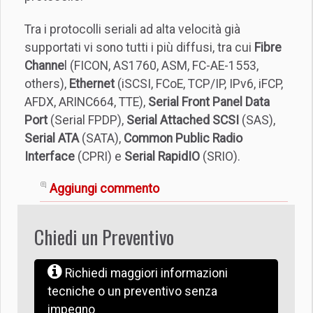
Tra i protocolli seriali ad alta velocità già
supportati vi sono tutti i più diffusi, tra cui
Fibre
Channe
l (FICON, AS1760, ASM, FC-AE-1553,
others),
Ethernet
(iSCSI, FCoE, TCP/IP, IPv6, iFCP,
AFDX, ARINC664, TTE),
Serial Front Panel Data
Port
(Serial FPDP),
Serial Attached SCSI
(SAS),
Serial ATA
(SATA),
Common Public Radio
Interface
(CPRI) e
Serial RapidIO
(SRIO).
Aggiungi commento
Chiedi un Preventivo
Richiedi maggiori informazioni
tecniche o un preventivo senza
impegno