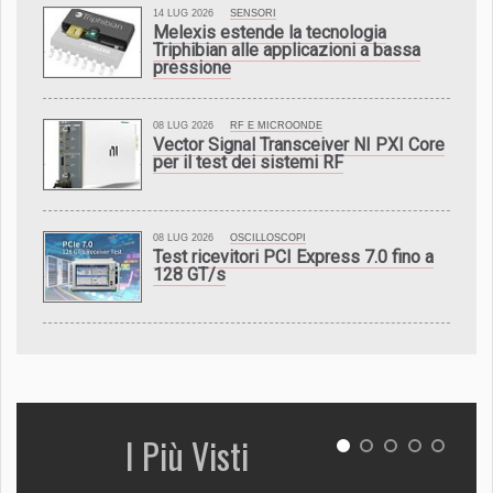
14 LUG 2026
SENSORI
Melexis estende la tecnologia
Triphibian alle applicazioni a bassa
pressione
08 LUG 2026
RF E MICROONDE
Vector Signal Transceiver NI PXI Core
per il test dei sistemi RF
08 LUG 2026
OSCILLOSCOPI
Test ricevitori PCI Express 7.0 fino a
128 GT/s
I Più Visti