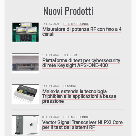
Nuovi Prodotti
15 LUG 2026
RF E MICROONDE
Misuratore di potenza RF con fino a 4
canali
15 LUG 2026
TELECOM
Piattaforma di test per cybersecurity
di rete Keysight APS-ONE-400
14 LUG 2026
SENSORI
Melexis estende la tecnologia
Triphibian alle applicazioni a bassa
pressione
08 LUG 2026
RF E MICROONDE
Vector Signal Transceiver NI PXI Core
per il test dei sistemi RF