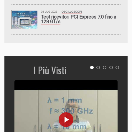
08 LUG 2026
OSCILLOSCOPI
Test ricevitori PCI Express 7.0 fino a
128 GT/s
I Più Visti