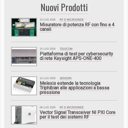
Nuovi Prodotti
15 LUG 2026
RF E MICROONDE
Misuratore di potenza RF con fino a 4
canali
15 LUG 2026
TELECOM
Piattaforma di test per cybersecurity
di rete Keysight APS-ONE-400
14 LUG 2026
SENSORI
Melexis estende la tecnologia
Triphibian alle applicazioni a bassa
pressione
08 LUG 2026
RF E MICROONDE
Vector Signal Transceiver NI PXI Core
per il test dei sistemi RF