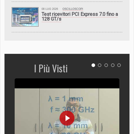
08 LUG 2026
OSCILLOSCOPI
Test ricevitori PCI Express 7.0 fino a
128 GT/s
I Più Visti