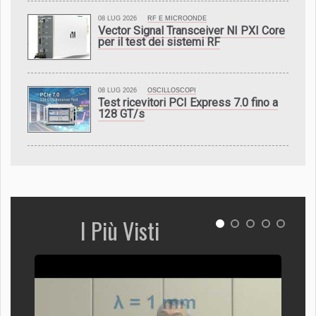
08 LUG 2026
RF E MICROONDE
Vector Signal Transceiver NI PXI Core
per il test dei sistemi RF
08 LUG 2026
OSCILLOSCOPI
Test ricevitori PCI Express 7.0 fino a
128 GT/s
I Più Visti