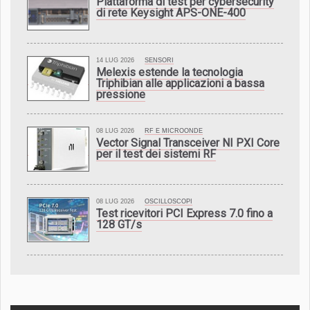
Piattaforma di test per cybersecurity
di rete Keysight APS-ONE-400
14 LUG 2026
SENSORI
Melexis estende la tecnologia
Triphibian alle applicazioni a bassa
pressione
08 LUG 2026
RF E MICROONDE
Vector Signal Transceiver NI PXI Core
per il test dei sistemi RF
08 LUG 2026
OSCILLOSCOPI
Test ricevitori PCI Express 7.0 fino a
128 GT/s