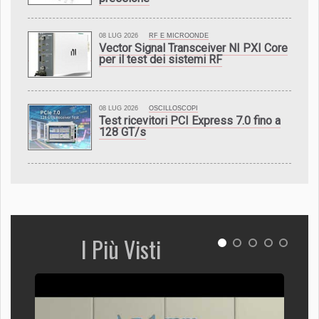
08 LUG 2026
RF E MICROONDE
Vector Signal Transceiver NI PXI Core
per il test dei sistemi RF
08 LUG 2026
OSCILLOSCOPI
Test ricevitori PCI Express 7.0 fino a
128 GT/s
I Più Visti