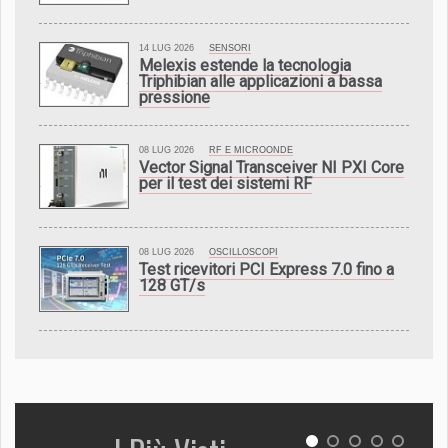
14 LUG 2026
SENSORI
Melexis estende la tecnologia
Triphibian alle applicazioni a bassa
pressione
08 LUG 2026
RF E MICROONDE
Vector Signal Transceiver NI PXI Core
per il test dei sistemi RF
08 LUG 2026
OSCILLOSCOPI
Test ricevitori PCI Express 7.0 fino a
128 GT/s