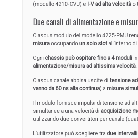
(modello 4210-CVU) e
I-V ad alta velocità
o 
Due canali di alimentazione e misu
Ciascun modulo del modello 4225-PMU rend
misura
occupando
un solo slot
all’interno d
Ogni
chassis può ospitare fino a 4 moduli
in
alimentazione/misura ad altissima velocità
.
Ciascun canale abbina uscite di
tensione ad 
vanno da 60 ns alla continua
) a
misure simu
Il modulo fornisce impulsi di tensione ad al
simultanee a una velocità di
acquisizione m
utilizzando due convertitori per canale (quat
L’utilizzatore può scegliere tra
due intervall