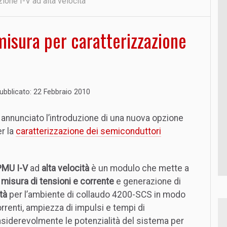
ione I-V ad altà velocità
misura per caratterizzazione
ubblicato: 22 Febbraio 2010
 annunciato l’introduzione di una nuova opzione
er la
caratterizzazione dei semiconduttori
PMU I-V
ad
alta velocità
è un modulo che mette a
i
misura di tensioni e corrente
e generazione di
tà
per l’ambiente di collaudo 4200-SCS in modo
rrenti, ampiezza di impulsi e tempi di
nsiderevolmente le potenzialità del sistema per