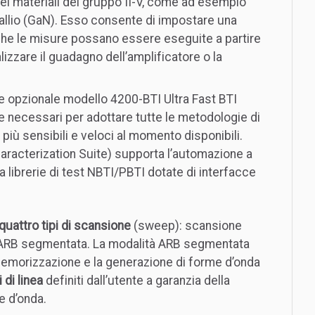
dei materiali del gruppo II-V, come ad esempio
i gallio (GaN). Esso consente di impostare una
che le misure possano essere eseguite a partire
lizzare il guadagno dell’amplificatore o la
ge opzionale modello 4200-BTI Ultra Fast BTI
 necessari per adottare tutte le metodologie di
più sensibili e veloci al momento disponibili.
racterization Suite) supporta l’automazione a
gra librerie di test NBTI/PBTI dotate di interfacce
quattro tipi di scansione
(sweep): scansione
 e ARB segmentata. La modalità ARB segmentata
 memorizzazione e la generazione di forme d’onda
di linea
definiti dall’utente a garanzia della
e d’onda.