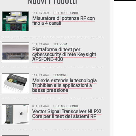
15 LUG 2026
RF E MICROONDE
Misuratore di potenza RF con
fino a 4 canali
15 LUG 2026
TELECOM
Piattaforma di test per
cybersecurity di rete Keysight
APS-ONE-400
14 LUG 2026
SENSORI
Melexis estende la tecnologia
Triphibian alle applicazioni a
bassa pressione
08 LUG 2026
RF E MICROONDE
Vector Signal Transceiver NI PXI
Core per il test dei sistemi RF