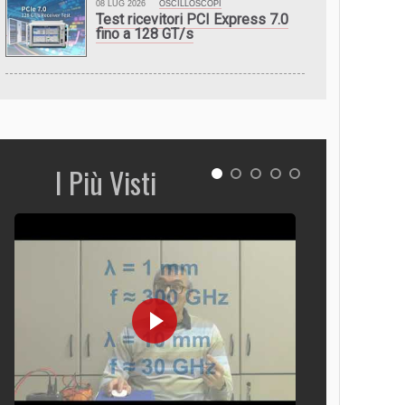
08 LUG 2026
OSCILLOSCOPI
Test ricevitori PCI Express 7.0
fino a 128 GT/s
I Più Visti