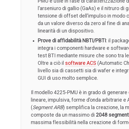
PMU è utile in fase di caratterizzazione 
l’arseniuro di gallio (GaAs) e il nitruro d
tensione di offset dell’impulso in modo 
da un valore diverso da zero al fine di ana
linearità di un dispositivo.
Prove di affidabilità NBTI/PBTI
: il packa
integra i componenti hardware e software
test BTI mediante misure che sono tra le 
Oltre a ciò il
software ACS
(Automatic Cha
livello sia di cassetti sia di wafer e inte
GUI di uso molto semplice.
Il modello 4225-PMU è in grado di generare
lineare, impulsiva, forme d’onda arbitrarie
(
Segment ARB
) semplifica la creazione, la
composte da un massimo di
2048 segmenti 
massima flessibilità nella creazione di form