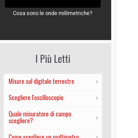
Cosa sono le onde millimetriche?
Che signif
I Più Letti
Misure sul digitale terrestre
Scegliere l'oscilloscopio
Quale misuratore di campo
scegliere?
Come scegliere un multimetro