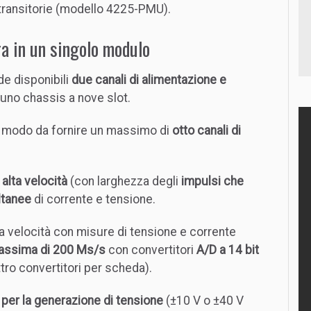
transitorie (modello 4225-PMU).
ra in un singolo modulo
e disponibili
due canali di alimentazione e
i uno chassis a nove slot.
 modo da fornire un massimo di
otto canali di
alta velocità
(con larghezza degli
impulsi che
ltanee
di corrente e tensione.
ta velocità con misure di tensione e corrente
assima di 200 Ms/s
con convertitori
A/D a 14 bit
tro convertitori per scheda).
i per la generazione di tensione
(±10 V o ±40 V