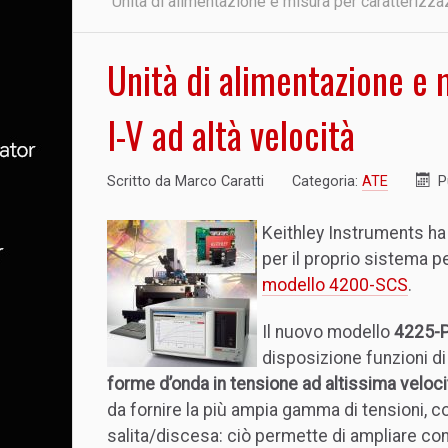
Unità di alimentazione e misura per caratterizzaz
Unità di alimentazione e 
I-V ad altà velocità
Scritto da
Marco Caratti
Categoria:
ATE
P
Keithley Instruments ha
per il proprio sistema p
modello 4200-SCS
.
Il nuovo modello
4225-
disposizione funzioni d
forme d’onda in tensione ad altissima veloci
da fornire la più ampia gamma di tensioni, co
salita/discesa: ciò permette di ampliare co