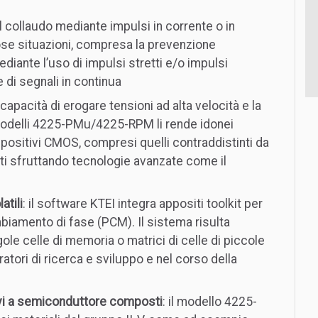
il collaudo mediante impulsi in corrente o in
ose situazioni, compresa la prevenzione
diante l’uso di impulsi stretti e/o impulsi
e di segnali in continua
a capacità di erogare tensioni ad alta velocità e la
 modelli 4225-PMu/4225-RPM li rende idonei
dispositivi CMOS, compresi quelli contraddistinti da
zati sfruttando tecnologie avanzate come il
atili
: il software KTEI integra appositi toolkit per
mbiamento di fase (PCM). Il sistema risulta
ole celle di memoria o matrici di celle di piccole
atori di ricerca e sviluppo e nel corso della
tivi a semiconduttore composti
: il modello 4225-