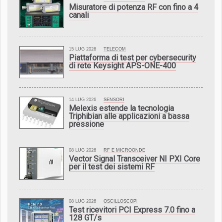
Misuratore di potenza RF con fino a 4
canali
15 LUG 2026
TELECOM
Piattaforma di test per cybersecurity
di rete Keysight APS-ONE-400
14 LUG 2026
SENSORI
Melexis estende la tecnologia
Triphibian alle applicazioni a bassa
pressione
08 LUG 2026
RF E MICROONDE
Vector Signal Transceiver NI PXI Core
per il test dei sistemi RF
08 LUG 2026
OSCILLOSCOPI
Test ricevitori PCI Express 7.0 fino a
128 GT/s