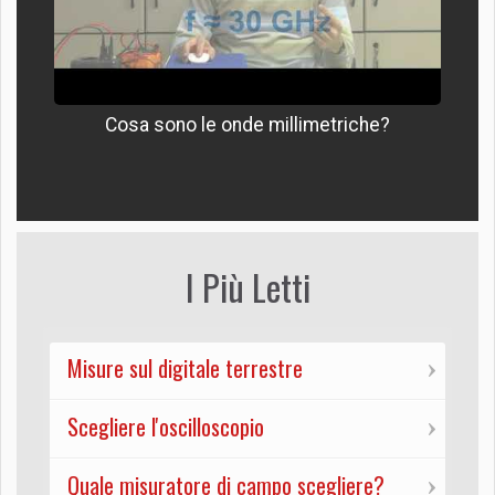
Cosa sono le onde millimetriche?
I Più Letti
Misure sul digitale terrestre
Scegliere l'oscilloscopio
Quale misuratore di campo scegliere?