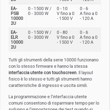
EA-
0 - 1500 W /
0 - 10
0 - 6
PSB
0 - 3000 W
V fino a 0
A fino a 0
10000
- 1500 V
- 120 A
2U
EA-
0 - 1500 W /
0 - 80
0 - 6
ELR
0 - 3000 W
V fino a 0
A fino a 0
10000
- 1500 V
- 120 A
2U
Tutti gli strumenti della serie 10000 funzionano
con lo stesso firmware e hanno la stessa
interfaccia utente con touchscreen
. Il layout
fisico è lo stesso e tutti gli strumenti hanno
caratteristiche di ingresso e uscita simili.
La programmazione e l'interfaccia utente
comuni consentono di risparmiare tempo per lo
sviluppo e l'impostazione dei test quando si