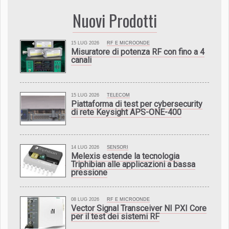
Nuovi Prodotti
15 LUG 2026
RF E MICROONDE
Misuratore di potenza RF con fino a 4
canali
15 LUG 2026
TELECOM
Piattaforma di test per cybersecurity
di rete Keysight APS-ONE-400
14 LUG 2026
SENSORI
Melexis estende la tecnologia
Triphibian alle applicazioni a bassa
pressione
08 LUG 2026
RF E MICROONDE
Vector Signal Transceiver NI PXI Core
per il test dei sistemi RF