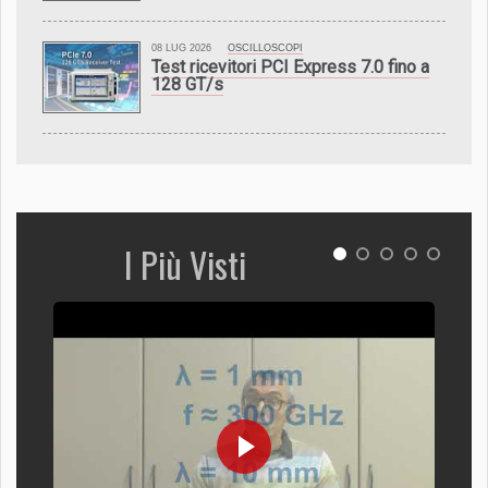
08 LUG 2026
OSCILLOSCOPI
Test ricevitori PCI Express 7.0 fino a
128 GT/s
I Più Visti