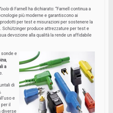
Tools
di Farnell ha dichiarato: “Farnell continua a
 tecnologie più moderne e garantiscono ai
odotti per test e misurazioni per sostenere la
. Schützinger produce attrezzature per test e
sua devozione alla qualità la rende un affidabile
no sonde e
pina
,
li a
e.
ntali di
m
,
ll'uso e
per il
a diverse