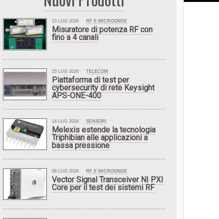
15 LUG 2026
RF E MICROONDE
Misuratore di potenza RF con
fino a 4 canali
15 LUG 2026
TELECOM
Piattaforma di test per
cybersecurity di rete Keysight
APS-ONE-400
14 LUG 2026
SENSORI
Melexis estende la tecnologia
Triphibian alle applicazioni a
bassa pressione
08 LUG 2026
RF E MICROONDE
Vector Signal Transceiver NI PXI
Core per il test dei sistemi RF