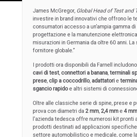
James McGregor,
Global Head of Test and 
investire in brand innovativi che offrono le
consumatori accesso a un’ampia gamma di pr
progettazione e la manutenzione elettronica
misurazioni in Germania da oltre 60 anni. La 
fornitore globale.”
I prodotti ora disponibili da Farnell includo
cavi di test
,
connettori a banana
,
terminali s
prese
,
clip a coccodrillo
,
adattatori
e
termina
sgancio rapido
e altri sistemi di connession
Oltre alle classiche serie di spine, prese e pu
prova con diametri da
2 mm
,
2,4 mm
e
4 m
l'azienda tedesca offre numerosi kit pronti a
prodotti destinati ad applicazioni specifiche 
settore automobilistico e medicale, come l