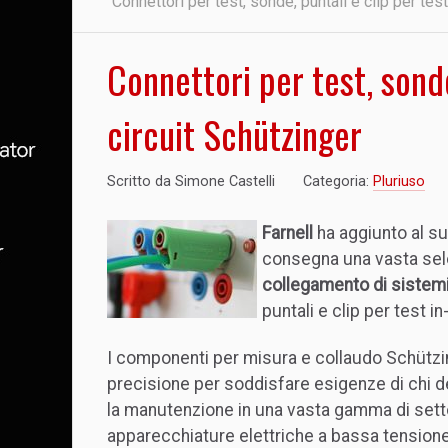
Connettori per test, sonde, puntali e clip per test
Connettori per test, sonde
circuit Schützinger
Scritto da
Simone Castelli
Categoria:
Pluriuso
Farnell
ha aggiunto al suo
consegna una vasta sel
collegamento di sistemi
puntali e clip per test in-
I componenti per misura e collaudo Schützi
precisione per soddisfare esigenze di chi d
la manutenzione in una vasta gamma di settori
apparecchiature elettriche a bassa tensione,