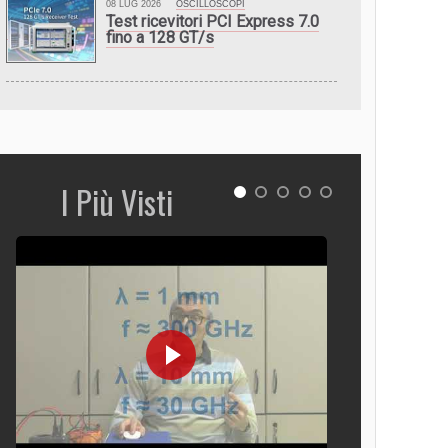
08 LUG 2026
OSCILLOSCOPI
Test ricevitori PCI Express 7.0
fino a 128 GT/s
I Più Visti