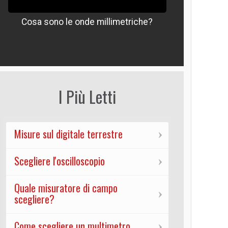
Cosa sono le onde millimetriche?
Che signif
I Più Letti
Misure sul digitale terrestre
Scegliere l'oscilloscopio
Quale misuratore di campo
scegliere?
Come scegliere un multimetro