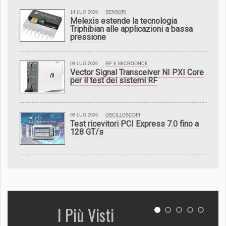
14 LUG 2026
SENSORI
Melexis estende la tecnologia
Triphibian alle applicazioni a bassa
pressione
08 LUG 2026
RF E MICROONDE
Vector Signal Transceiver NI PXI Core
per il test dei sistemi RF
08 LUG 2026
OSCILLOSCOPI
Test ricevitori PCI Express 7.0 fino a
128 GT/s
I Più Visti