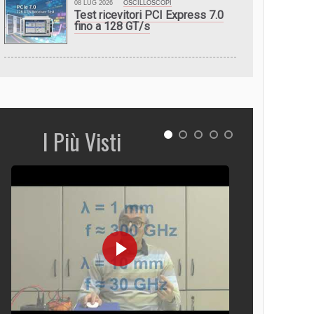
08 LUG 2026
OSCILLOSCOPI
Test ricevitori PCI Express 7.0
fino a 128 GT/s
I Più Visti