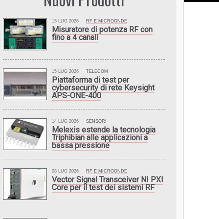
15 LUG 2026
RF E MICROONDE
Misuratore di potenza RF con
fino a 4 canali
15 LUG 2026
TELECOM
Piattaforma di test per
cybersecurity di rete Keysight
APS-ONE-400
14 LUG 2026
SENSORI
Melexis estende la tecnologia
Triphibian alle applicazioni a
bassa pressione
08 LUG 2026
RF E MICROONDE
Vector Signal Transceiver NI PXI
Core per il test dei sistemi RF