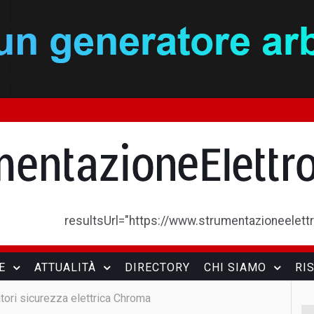
resultsUrl="https://www.strumentazioneelettron
E
ATTUALITÀ
DIRECTORY
CHI SIAMO
RI
tori sicurezza elettrica Chroma