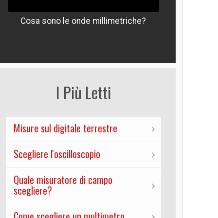
Cosa sono le onde millimetriche?
Che signif
I Più Letti
Misure sul digitale terrestre
Scegliere l'oscilloscopio
Quale misuratore di campo
scegliere?
Come scegliere un multimetro