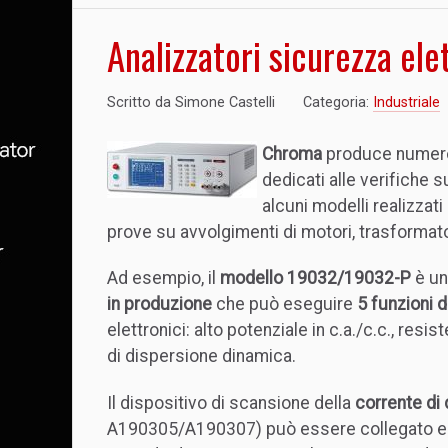
Analizzatori sicurezza el
Scritto da
Simone Castelli
Categoria:
Industriale
Chroma
produce numero
dedicati alle verifiche s
alcuni modelli realizzati
prove su avvolgimenti di motori, trasformat
Ad esempio, il
modello 19032/19032-P
è un
in produzione
che può eseguire
5 funzioni d
elettronici: alto potenziale in c.a./c.c., resi
di dispersione dinamica.
Il dispositivo di scansione della
corrente di
A190305/A190307) può essere collegato es