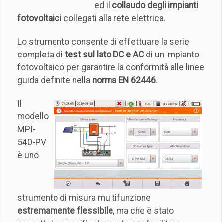
ed il
collaudo degli impianti
fotovoltaici
collegati alla rete elettrica.
Lo strumento consente di effettuare la serie
completa di
test sul lato DC e AC
di un impianto
fotovoltaico per garantire la conformità alle linee
guida definite nella
norma EN 62446
.
Il
modello
MPI-
540-PV
è uno
strumento di misura multifunzione
estremamente flessibile
, ma che è stato