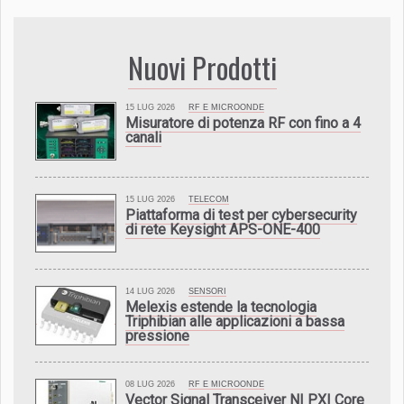
Nuovi Prodotti
15 LUG 2026
RF E MICROONDE
Misuratore di potenza RF con fino a 4
canali
15 LUG 2026
TELECOM
Piattaforma di test per cybersecurity
di rete Keysight APS-ONE-400
14 LUG 2026
SENSORI
Melexis estende la tecnologia
Triphibian alle applicazioni a bassa
pressione
08 LUG 2026
RF E MICROONDE
Vector Signal Transceiver NI PXI Core