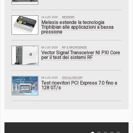
14 LUG 2026
SENSORI
Melexis estende la tecnologia
Triphibian alle applicazioni a bassa
pressione
08 LUG 2026
RF E MICROONDE
Vector Signal Transceiver NI PXI Core
per il test dei sistemi RF
08 LUG 2026
OSCILLOSCOPI
Test ricevitori PCI Express 7.0 fino a
128 GT/s