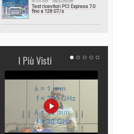
08 LUG 2026
OSCILLOSCOPI
Test ricevitori PCI Express 7.0
fino a 128 GT/s
I Più Visti