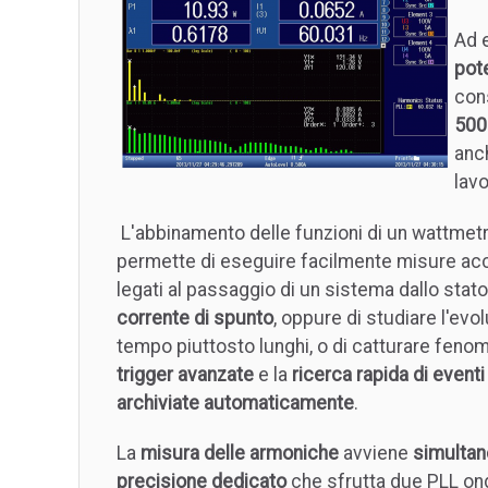
Ad 
pot
cons
500
anc
lav
L'abbinamento delle funzioni di un wattmetro
permette di eseguire facilmente misure a
legati al passaggio di un sistema dallo stato
corrente di spunto
, oppure di studiare l'ev
tempo piuttosto lunghi, o di catturare fenom
trigger avanzate
e la
ricerca rapida di eventi
archiviate automaticamente
.
La
misura delle armoniche
avviene
simulta
precisione dedicato
che sfrutta due PLL ond