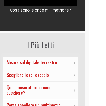
Cosa sono le onde millimetriche?
Che signif
I Più Letti
Misure sul digitale terrestre
Scegliere l'oscilloscopio
Quale misuratore di campo
scegliere?
Come scegliere un multimetro