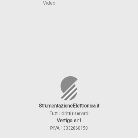
Video
StrumentazioneElettronica.it
Tutti i diritti riservati:
Vertigo s.r.l.
P.IVA 13032860150