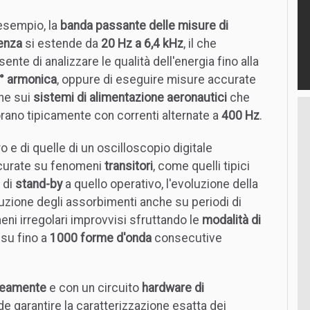
esempio, la
banda passante delle misure di
enza
si estende da
20 Hz a 6,4 kHz
, il che
ente di analizzare le qualità dell'energia fino alla
° armonica
, oppure di eseguire misure accurate
he sui
sistemi di alimentazione aeronautici
che
orano tipicamente con correnti alternate a
400 Hz
.
 e di quelle di un oscilloscopio digitale
ccurate su fenomeni
transitori
, come quelli tipici
 di
stand-by
a quello operativo, l'evoluzione della
oluzione degli assorbimenti anche su periodi di
eni irregolari improvvisi sfruttando le
modalità di
su fino a
1000 forme d'onda
consecutive
neamente
e con un circuito
hardware di
e garantire la caratterizzazione esatta dei