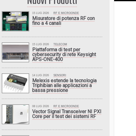
15 LUG 2026
RF E MICROONDE
Misuratore di potenza RF con
fino a 4 canali
15 LUG 2026
TELECOM
Piattaforma di test per
cybersecurity di rete Keysight
APS-ONE-400
14 LUG 2026
SENSORI
Melexis estende la tecnologia
Triphibian alle applicazioni a
bassa pressione
08 LUG 2026
RF E MICROONDE
Vector Signal Transceiver NI PXI
Core per il test dei sistemi RF