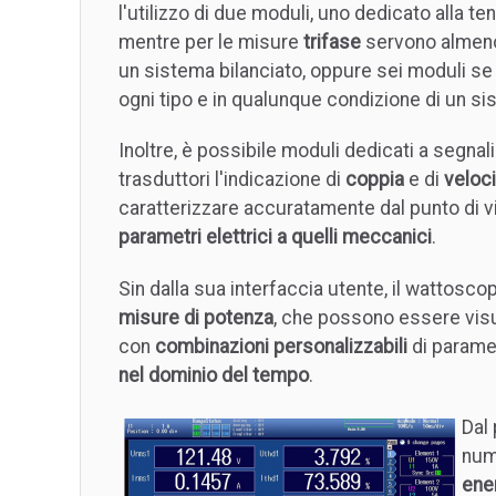
l'utilizzo di due moduli, uno dedicato alla tens
mentre per le misure
trifase
servono almeno
un sistema bilanciato, oppure sei moduli se
ogni tipo e in qualunque condizione di un si
Inoltre, è possibile moduli dedicati a segnal
trasduttori l'indicazione di
coppia
e di
veloci
caratterizzare accuratamente dal punto di vi
parametri elettrici a quelli meccanici
.
Sin dalla sua interfaccia utente, il wattosco
misure di potenza
, che possono essere visu
con
combinazioni personalizzabili
di paramet
nel dominio del tempo
.
Dal 
num
ene