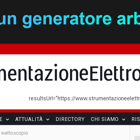
resultsUrl="https://www.strumentazioneelettron
E
ATTUALITÀ
DIRECTORY
CHI SIAMO
RI
il wattoscopio