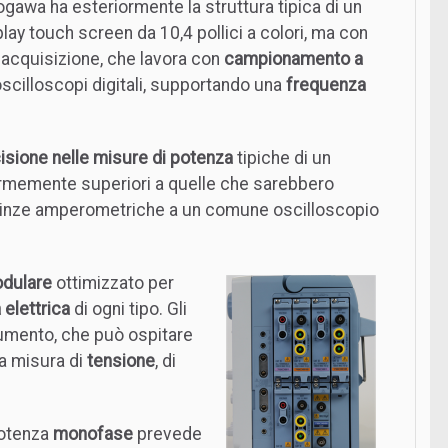
gawa ha esteriormente la struttura tipica di un
lay touch screen da 10,4 pollici a colori, ma con
 acquisizione, che lavora con
campionamento a
li oscilloscopi digitali, supportando una
frequenza
isione nelle misure di potenza
tipiche di un
ormemente superiori a quelle che sarebbero
 pinze amperometriche a un comune oscilloscopio
dulare
ottimizzato per
 elettrica
di ogni tipo. Gli
rumento, che può ospitare
la misura di
tensione
, di
potenza
monofase
prevede