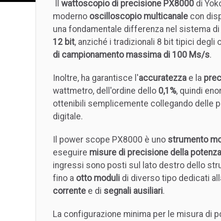
Il
wattoscopio di precisione PX8000
di Yoko
moderno
oscilloscopio multicanale
con disp
una fondamentale differenza nel sistema di
12 bit
, anziché i tradizionali 8 bit tipici deg
di campionamento massima di 100 Ms/s
.
Inoltre, ha garantisce l'
accuratezza
e la
prec
wattmetro, dell'ordine dello
0,1%
, quindi en
ottenibili semplicemente collegando delle
digitale.
Il power scope PX8000 è uno
strumento mo
eseguire
misure di precisione della potenza
ingressi sono posti sul lato destro dello st
fino a
otto moduli
di diverso tipo dedicati al
corrente
e di
segnali ausiliari
.
La configurazione minima per le misura di 