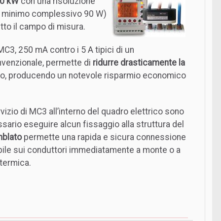
50 kW
con una risoluzione
co minimo complessivo 90 W)
tto il campo di misura.
MC3, 250 mA contro i 5 A tipici di un
nvenzionale, permette di
ridurre drasticamente la
o, producendo un notevole risparmio economico
vizio di MC3 all’interno del quadro elettrico sono
sario eseguire alcun fissaggio alla struttura del
mblato
permette una rapida e sicura connessione
labile sui conduttori immediatamente a monte o a
-termica.