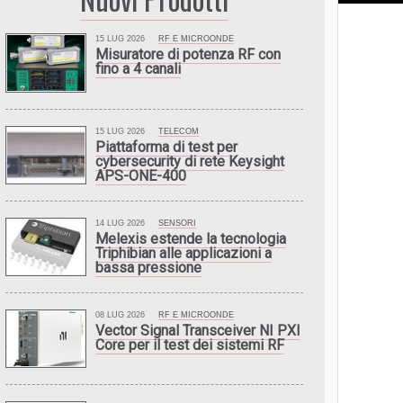
15 LUG 2026
RF E MICROONDE
Misuratore di potenza RF con
fino a 4 canali
15 LUG 2026
TELECOM
Piattaforma di test per
cybersecurity di rete Keysight
APS-ONE-400
14 LUG 2026
SENSORI
Melexis estende la tecnologia
Triphibian alle applicazioni a
bassa pressione
08 LUG 2026
RF E MICROONDE
Vector Signal Transceiver NI PXI
Core per il test dei sistemi RF