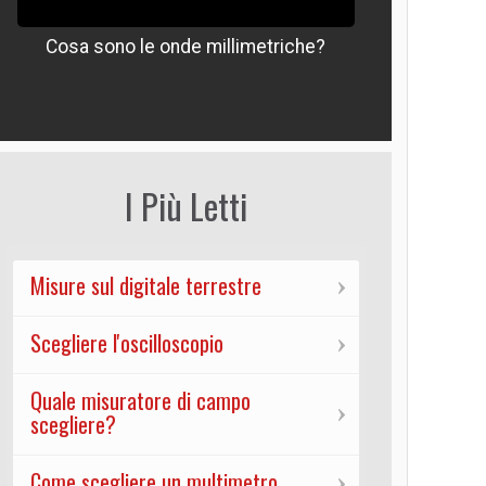
Cosa sono le onde millimetriche?
Che signif
I Più Letti
Misure sul digitale terrestre
Scegliere l'oscilloscopio
Quale misuratore di campo
scegliere?
Come scegliere un multimetro