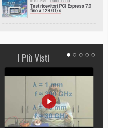
08 LUG 2026
OSCILLOSCOPI
Test ricevitori PCI Express 7.0
fino a 128 GT/s
I Più Visti