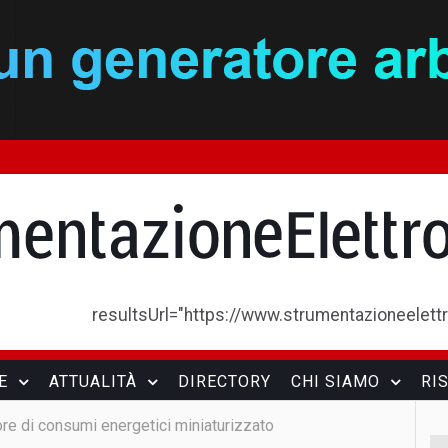
resultsUrl="https://www.strumentazioneelettron
E
ATTUALITÀ
DIRECTORY
CHI SIAMO
RI
re di consumi energetici miniaturizzato