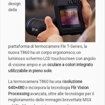
design
della
piattaforma di termocamere Flir T-Series, la
nuova T860 ha un corpo ergonomico, un
luminoso schermo LCD touchscreen con angolo
di visione ampio e un
oculare a colori integrato
utilizzabile in pieno sole
.
La termocamera T860 ha una r
isoluzione
640×480
e incorpora la tecnologia
Flir Vision
Processing
avanzata, oltre alle tecnologie per il
miglioramento delle immagini brevettate MSX