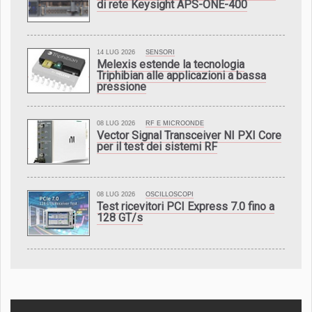
di rete Keysight APS-ONE-400
14 LUG 2026
SENSORI
Melexis estende la tecnologia
Triphibian alle applicazioni a bassa
pressione
08 LUG 2026
RF E MICROONDE
Vector Signal Transceiver NI PXI Core
per il test dei sistemi RF
08 LUG 2026
OSCILLOSCOPI
Test ricevitori PCI Express 7.0 fino a
128 GT/s