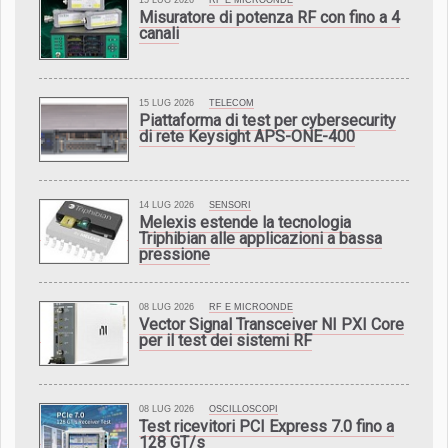
15 LUG 2026
RF E MICROONDE
Misuratore di potenza RF con fino a 4
canali
15 LUG 2026
TELECOM
Piattaforma di test per cybersecurity
di rete Keysight APS-ONE-400
14 LUG 2026
SENSORI
Melexis estende la tecnologia
Triphibian alle applicazioni a bassa
pressione
08 LUG 2026
RF E MICROONDE
Vector Signal Transceiver NI PXI Core
per il test dei sistemi RF
08 LUG 2026
OSCILLOSCOPI
Test ricevitori PCI Express 7.0 fino a
128 GT/s