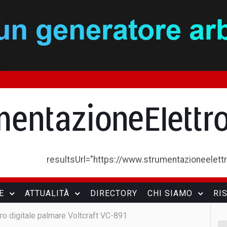
resultsUrl="https://www.strumentazioneelettron
E
ATTUALITÀ
DIRECTORY
CHI SIAMO
RI
ro digitale palmare Voltcraft VC-891