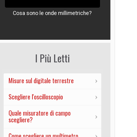
Cosa sono le onde millimetriche?
Che signif
I Più Letti
Misure sul digitale terrestre
Scegliere l'oscilloscopio
Quale misuratore di campo
scegliere?
Come scegliere un multimetro