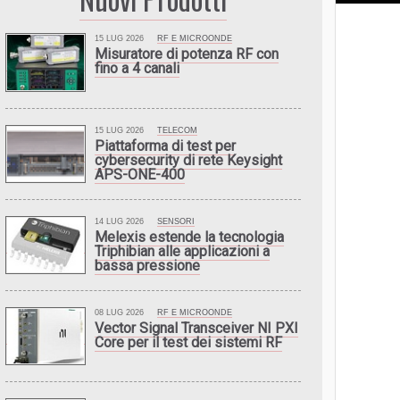
15 LUG 2026
RF E MICROONDE
Misuratore di potenza RF con
fino a 4 canali
15 LUG 2026
TELECOM
Piattaforma di test per
cybersecurity di rete Keysight
APS-ONE-400
14 LUG 2026
SENSORI
Melexis estende la tecnologia
Triphibian alle applicazioni a
bassa pressione
08 LUG 2026
RF E MICROONDE
Vector Signal Transceiver NI PXI
Core per il test dei sistemi RF