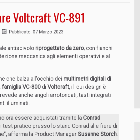
are Voltcraft VC-891
Pubblicato: 07 Marzo 2023
ale antiscivolo
riprogettato da zero
, con fianchi
rotezione meccanica agli elementi operativi e al
che che balza all'occhio dei
multimetri digitali di
a
famiglia VC-800
di
Voltcraft
, il cui design è
evede anche angoli arrotondati, tasti integrati
ti illuminati.
no ora essere acquistati tramite la
Conrad
 test pratico presso lo stand Conrad alle fiere di
ne", afferma la Product Manager
Susanne Storch
.