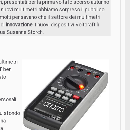
vi, presentati per la prima volta lo scorso autunno
i nuovi multimetri abbiamo sorpreso il pubblico
molti pensavano che il settore dei multimetri
 di
innovazione
. I nuovi dispositivi Voltcraft li
inua Susanne Storch.
ultimetri
T
ben
sto
rsonali.
su sfondo
una
na