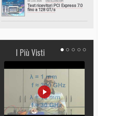
08 LUG 2026
OSCILLOSCOPI
Test ricevitori PCI Express 7.0
fino a 128 GT/s
I Più Visti