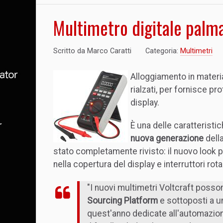
Multimetro digitale palm
Scritto da
Marco Caratti
Categoria:
Multimetri
Alloggiamento in materi
rialzati, per fornisce p
display.
È una delle caratteristi
nuova generazione
dell
stato completamente rivisto: il nuovo look pr
nella copertura del display e interruttori rotan
"I nuovi multimetri Voltcraft posso
Sourcing Platform
e sottoposti a un
quest'anno dedicate all'automazio