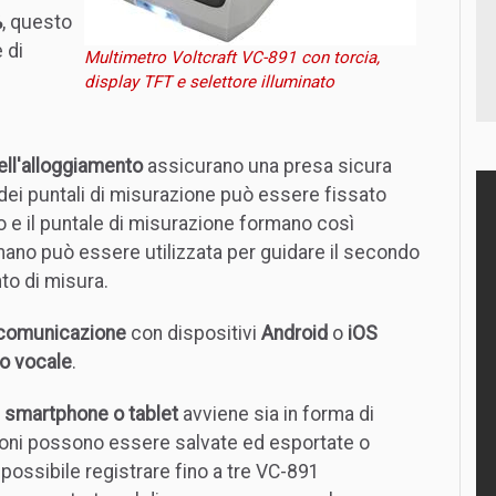
%
, questo
 di
Multimetro Voltcraft VC-891 con torcia,
display TFT e selettore illuminato
nell'alloggiamento
assicurano una presa sicura
no dei puntali di misurazione può essere fissato
o e il puntale di misurazione formano così
 mano può essere utilizzata per guidare il secondo
to di misura.
comunicazione
con dispositivi
Android
o
iOS
o vocale
.
u
smartphone o tablet
avviene sia in forma di
zioni possono essere salvate ed esportate o
possibile registrare fino a tre VC-891