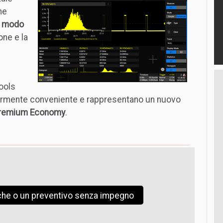
he
n modo
one e la
ools
armente conveniente e rappresentano un nuovo
Premium Economy
.
iche o un preventivo senza impegno