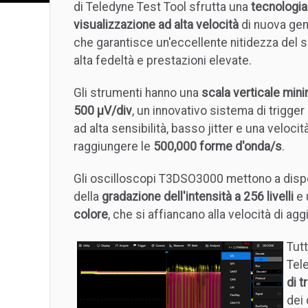
di Teledyne Test Tool sfrutta una
tecnologia
visualizzazione ad alta velocità
di nuova ge
che garantisce un'eccellente nitidezza del s
alta fedeltà e prestazioni elevate.
Gli strumenti hanno una
scala verticale mini
500 μV/div
, un innovativo sistema di trigger 
ad alta sensibilità, basso jitter e una veloc
raggiungere le
500,000 forme d'onda/s
.
Gli oscilloscopi T3DSO3000 mettono a dispo
della
gradazione dell'intensità a 256 livelli
e 
colore
, che si affiancano alla velocità di a
Tut
Tel
di t
dei