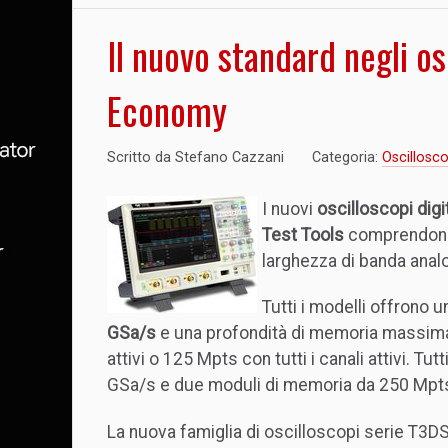
Il nuovo standard negli o
Economy
Scritto da
Stefano Cazzani
Categoria:
Oscillosco
I nuovi
oscilloscopi digit
Test Tools
comprendono
larghezza di banda anal
Tutti i modelli offron
GSa/s
e una profondità di memoria massim
attivi o 125 Mpts con tutti i canali attivi. Tu
GSa/s e due moduli di memoria da 250 Mpt
La nuova famiglia di oscilloscopi serie T3