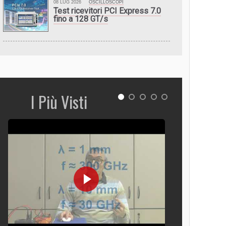
08 LUG 2026
OSCILLOSCOPI
Test ricevitori PCI Express 7.0
fino a 128 GT/s
I Più Visti