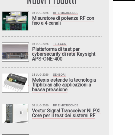
15 LUG 2026
RF E MICROONDE
Misuratore di potenza RF con
fino a 4 canali
15 LUG 2026
TELECOM
Piattaforma di test per
cybersecurity di rete Keysight
APS-ONE-400
14 LUG 2026
SENSORI
Melexis estende la tecnologia
Triphibian alle applicazioni a
bassa pressione
08 LUG 2026
RF E MICROONDE
Vector Signal Transceiver NI PXI
Core per il test dei sistemi RF