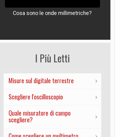
Cosa sono le onde millimetriche?
Che signif
I Più Letti
Misure sul digitale terrestre
Scegliere l'oscilloscopio
Quale misuratore di campo
scegliere?
Come scegliere un multimetro