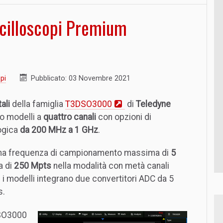
scilloscopi Premium
pi
Pubblicato: 03 Novembre 2021
ali
della famiglia
T3DSO3000
di
Teledyne
 modelli a
quattro canali
con opzioni di
ogica
da 200 MHz a 1 GHz
.
o una frequenza di campionamento massima di
5
a di
250 Mpts
nella modalità con metà canali
tti i modelli integrano due convertitori ADC da 5
s.
DSO3000