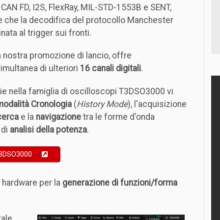
, CAN FD, I2S, FlexRay, MIL-STD-1553B e SENT,
re che la decodifica del protocollo Manchester
nata al trigger sui fronti.
a nostra promozione di lancio, offre
imultanea di ulteriori
16 canali digitali
.
erie nella famiglia di oscilloscopi T3DSO3000 vi
modalità Cronologia
(
History Mode
), l'acquisizione
cerca
e la
navigazione
tra le forme d'onda
 di
analisi della potenza
.
i T3DSO3000
 hardware per la
generazione di funzioni/forma
tale