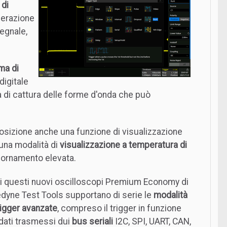
 di
nerazione
egnale,
ma di
digitale
ità di cattura delle forme d'onda che può
sizione anche una funzione di visualizzazione
una modalità di
visualizzazione a temperatura di
ggiornamento elevata.
ti questi nuovi oscilloscopi Premium Economy di
edyne Test Tools supportano di serie le
modalità
rigger avanzate
, compreso il trigger in funzione
 dati trasmessi dui
bus seriali
I2C, SPI, UART, CAN,