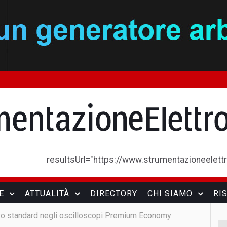
resultsUrl="https://www.strumentazioneelettron
E
ATTUALITÀ
DIRECTORY
CHI SIAMO
RI
vo standard negli oscilloscopi Premium Economy