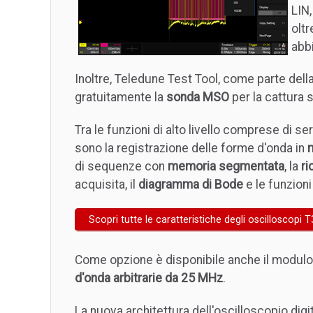
LIN
olt
abbi
Inoltre, Teledune Test Tool, come parte dell
gratuitamente la
sonda MSO
per la cattura s
Tra le funzioni di alto livello comprese di s
sono la registrazione delle forme d'onda in
di sequenze con
memoria segmentata
, la
ri
acquisita, il
diagramma di Bode
e le funzioni
Scopri tutte le caratteristiche degli oscilloscop
Come opzione è disponibile anche il modulo
d'onda arbitrarie da 25 MHz
.
La nuova architettura dell'oscilloscopio digi