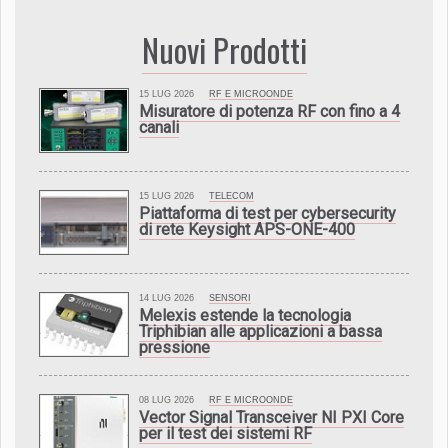
Nuovi Prodotti
15 LUG 2026
RF E MICROONDE
Misuratore di potenza RF con fino a 4
canali
15 LUG 2026
TELECOM
Piattaforma di test per cybersecurity
di rete Keysight APS-ONE-400
14 LUG 2026
SENSORI
Melexis estende la tecnologia
Triphibian alle applicazioni a bassa
pressione
08 LUG 2026
RF E MICROONDE
Vector Signal Transceiver NI PXI Core
per il test dei sistemi RF