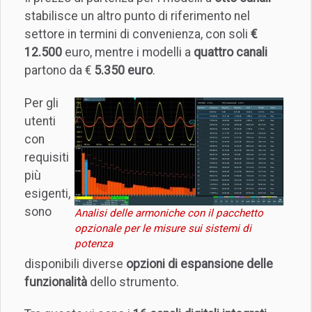
stabilisce un altro punto di riferimento nel
settore in termini di convenienza, con soli
€
12.500
euro, mentre i modelli a
quattro canali
partono da €
5.350 euro
.
Per gli
utenti
con
requisiti
più
esigenti,
sono
Analisi delle armoniche con il pacchetto
opzionale per le misure sui sistemi di
potenza
disponibili diverse
opzioni di espansione delle
funzionalità
dello strumento.