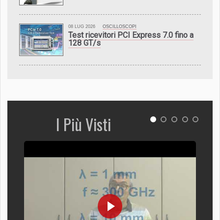
08 LUG 2026
OSCILLOSCOPI
Test ricevitori PCI Express 7.0 fino a
128 GT/s
I Più Visti