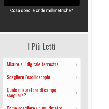
Cosa sono le onde millimetriche?
Che signif
I Più Letti
Misure sul digitale terrestre
Scegliere l'oscilloscopio
Quale misuratore di campo
scegliere?
Come scegliere un multimetro