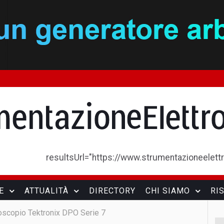
resultsUrl="https://www.strumentazioneelettron
E
ATTUALITÀ
DIRECTORY
CHI SIAMO
RI
oscopio Tektronix DPO Serie 7