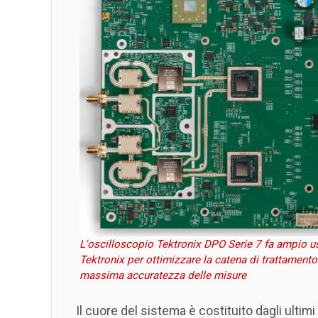
L'oscilloscopio Tektronix DPO Serie 7 fa ampio uso
Tektronix per ottimizzare la catena di trattamento
massima accuratezza delle misure
Il cuore del sistema è costituito dagli ultimi