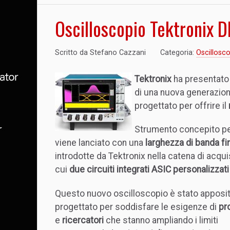
Oscilloscopio Tektronix D
Scritto da
Stefano Cazzani
Categoria:
Oscillosco
Tektronix
ha presentato
di una nuova generazion
progettato per offrire il
Strumento concepito per
viene lanciato con una
larghezza di banda f
introdotte da Tektronix nella catena di acqui
cui
due circuiti integrati ASIC personalizza
Questo nuovo oscilloscopio è stato appos
progettato per soddisfare le esigenze di
pr
e
ricercatori
che stanno ampliando i limiti