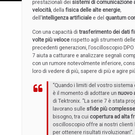
prestazionali dei
sistemi di comunicazione a
velocità
, della
fisica delle alte energie
,
dell'
intelligenza artificiale
e del
quantum co
Con una capacità di
trasferimento dei dati f
volte più veloce
rispetto agli strumenti dell
precedenti generazioni, l'oscilloscopio DPO
7 aiuta a catturare e analizzare segnali com
con un rumore notevolmente inferiore, con
loro di vedere di più, sapere di più e agire 
“Quando i limiti del vostro sistema d
è il momento di adottare un
nuovo 
di Tektronix. “La serie 7 è stata pr
lavorano sulle
sfide più complesse
bisogno, tra cui
copertura ad alta 
oscilloscopio offre ai nostri client
per ottenere risultati rivoluzionari”.