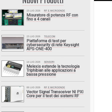
15 LUG 2026
RF E MICROONDE
Misuratore di potenza RF con
fino a 4 canali
15 LUG 2026
TELECOM
Piattaforma di test per
cybersecurity di rete Keysight
APS-ONE-400
14 LUG 2026
SENSORI
Melexis estende la tecnologia
Triphibian alle applicazioni a
bassa pressione
08 LUG 2026
RF E MICROONDE
Vector Signal Transceiver NI PXI
Core per il test dei sistemi RF