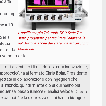
d alta
mputing
.
ino a 10
e
L'oscilloscopio Tektronix DPO Serie 7 è
 Serie
stato progettato per facilitare l'analisi e la
plessi
validazione anche dei sistemi elettronici più
sofisticati
sentendo
più velocemente.
i test diventano i limiti della vostra innovazione,
approccio
”, ha affermato
Chris Bohn
, Presidente
ogettata in collaborazione con ingegneri che
 al mondo
, quindi riflette ciò di cui hanno più
frequenza
,
basso rumore
e
analisi veloce
. Questo
i le capacità e la sicurezza di cui hanno bisogno