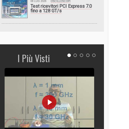
08 LUG 2026
OSCILLOSCOPI
Test ricevitori PCI Express 7.0
fino a 128 GT/s
I Più Visti