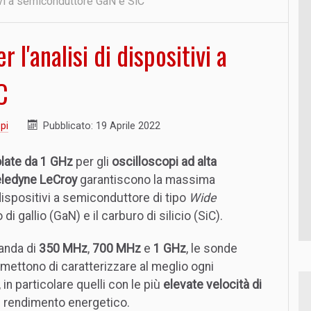
ivi a semiconduttore GaN e SiC
l'analisi di dispositivi a
C
pi
Pubblicato: 19 Aprile 2022
late da 1 GHz
per gli
oscilloscopi ad alta
eledyne LeCroy
garantiscono la massima
dispositivi a semiconduttore di tipo
Wide
o di gallio (GaN) e il carburo di silicio (SiC).
banda di
350 MHz
,
700 MHz
e
1 GHz
, le sonde
mettono di caratterizzare al meglio ogni
, in particolare quelli con le più
elevate velocità di
il rendimento energetico.