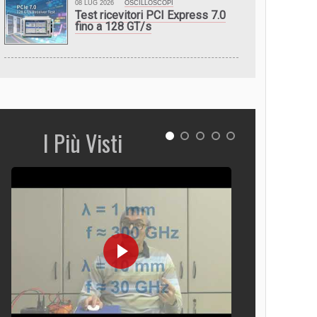
08 LUG 2026
OSCILLOSCOPI
Test ricevitori PCI Express 7.0
fino a 128 GT/s
I Più Visti