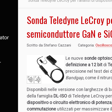
Sonda Teledyne LeCroy per l'analisi di disposit
Sonda Teledyne LeCroy per 
semiconduttore GaN e Si
Scritto da
Stefano Cazzani
Categoria:
Oscillosco
Le nuove
sonde optoiso
definizione a 12 bit
di
T
precisione nel test dei 
Bandgap
, come il nitrur
Disponibili nelle versione con larghezze di 
della famiglia
DL-ISO
di Teledyne LeCroy per
dispositivo o circuito elettronico di potenza
commutazione
utilizzati per massimizzare 