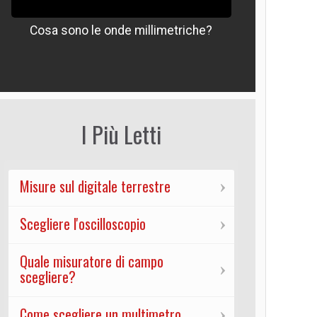
Cosa sono le onde millimetriche?
Che signif
I Più Letti
Misure sul digitale terrestre
Scegliere l'oscilloscopio
Quale misuratore di campo
scegliere?
Come scegliere un multimetro