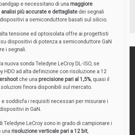
 bandgap e necessitano di una
maggiore
i
analisi più accurate e dettagliate
dei segnali
 dispositivi a semiconduttore basati sul silicio.
ta tensione ed optoisolata offre ai progettisti
 su dispositivi di potenza a semiconduttore GaN
e i segnali.
n la nuova sonda Teledyne LeCroy DL-ISO, se
oy HDO ad alta definizione con risoluzione a 12
vershoot
che una
precisione pari al 1,5%
, quasi il
soluzioni finora disponibili sul mercato.
 e soddisfa i requisiti necessari per misurare i
 dispositivi in GaN.
di Teledyne LeCroy sono in grado di campionare i
 una
risoluzione verticale pari a 12 bit
,