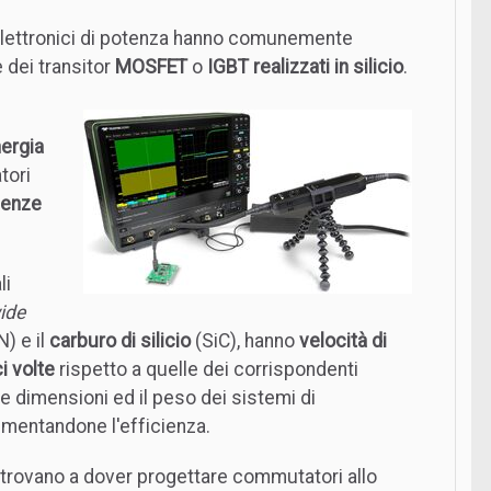
mi elettronici di potenza hanno comunemente
 dei transitor
MOSFET
o
IGBT realizzati in silicio
.
nergia
tori
ienze
li
ide
) e il
carburo di silicio
(SiC), hanno
velocità di
ci volte
rispetto a quelle dei corrispondenti
 le dimensioni ed il peso dei sistemi di
umentandone l'efficienza.
 si trovano a dover progettare commutatori allo