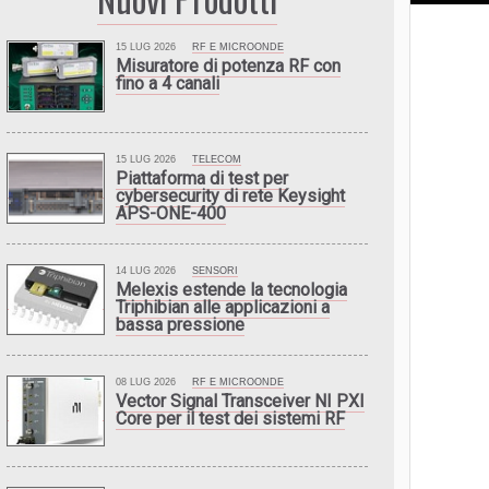
15 LUG 2026
RF E MICROONDE
Misuratore di potenza RF con
fino a 4 canali
15 LUG 2026
TELECOM
Piattaforma di test per
cybersecurity di rete Keysight
APS-ONE-400
14 LUG 2026
SENSORI
Melexis estende la tecnologia
Triphibian alle applicazioni a
bassa pressione
08 LUG 2026
RF E MICROONDE
Vector Signal Transceiver NI PXI
Core per il test dei sistemi RF