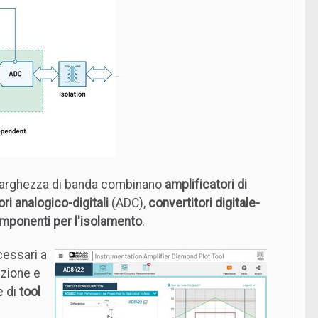
 larghezza di banda combinano
amplificatori di
ri analogico-digitali
(ADC),
convertitori digitale-
mponenti per l'isolamento
.
cessari a
izione e
e di
tool