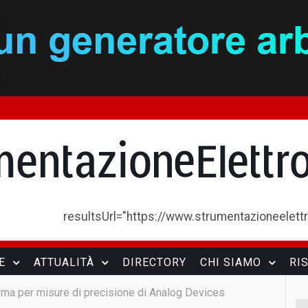
resultsUrl="https://www.strumentazioneelettron
E
ATTUALITÀ
DIRECTORY
CHI SIAMO
RI
rma per misure di precisione di Analog Devices