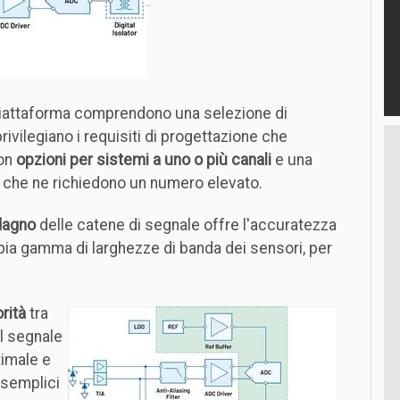
 piattaforma comprendono una selezione di
ivilegiano i requisiti di progettazione che
con
opzioni per sistemi a uno o più canali
e una
mi che ne richiedono un numero elevato.
adagno
delle catene di segnale offre l'accuratezza
mpia gamma di larghezze di banda dei sensori, per
orità
tra
el segnale
timale e
n semplici