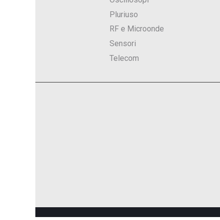
Pluriuso
RF e Microonde
Sensori
Telecom