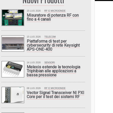
15 LUG 2026
RF E MICROONDE
Misuratore di potenza RF con
fino a 4 canali
15 LUG 2026
TELECOM
Piattaforma di test per
cybersecurity di rete Keysight
APS-ONE-400
14 LUG 2026
SENSORI
Melexis estende la tecnologia
Triphibian alle applicazioni a
bassa pressione
08 LUG 2026
RF E MICROONDE
Vector Signal Transceiver NI PXI
Core per il test dei sistemi RF