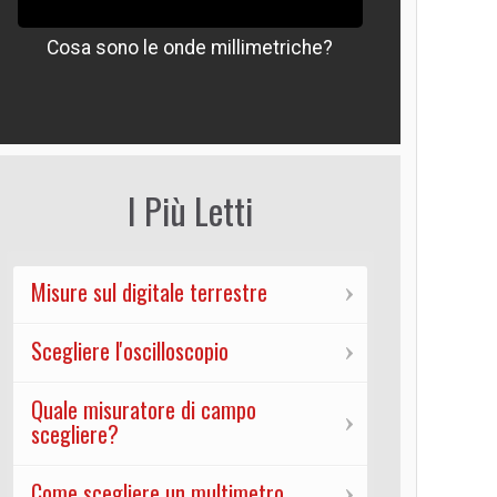
Cosa sono le onde millimetriche?
Che signif
I Più Letti
Misure sul digitale terrestre
Scegliere l'oscilloscopio
Quale misuratore di campo
scegliere?
Come scegliere un multimetro