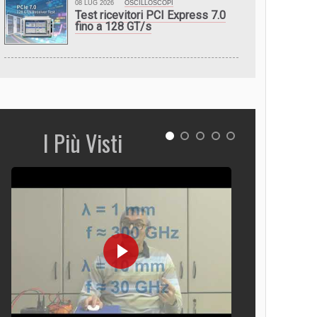
08 LUG 2026
OSCILLOSCOPI
Test ricevitori PCI Express 7.0
fino a 128 GT/s
I Più Visti