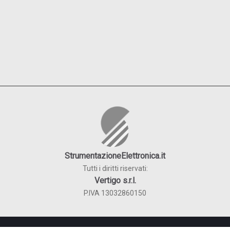
StrumentazioneElettronica.it
Tutti i diritti riservati:
Vertigo s.r.l.
P.IVA 13032860150