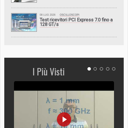
08 LUG 2026
OSCILLOSCOPI
Test ricevitori PCI Express 7.0 fino a
128 GT/s
I Più Visti