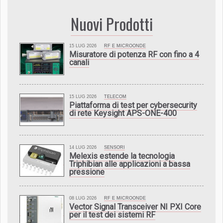
Nuovi Prodotti
15 LUG 2026
RF E MICROONDE
Misuratore di potenza RF con fino a 4
canali
15 LUG 2026
TELECOM
Piattaforma di test per cybersecurity
di rete Keysight APS-ONE-400
14 LUG 2026
SENSORI
Melexis estende la tecnologia
Triphibian alle applicazioni a bassa
pressione
08 LUG 2026
RF E MICROONDE
Vector Signal Transceiver NI PXI Core
per il test dei sistemi RF