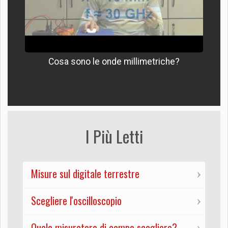
Cosa sono le onde millimetriche?
I Più Letti
Misure sul digitale terrestre
Scegliere l'oscilloscopio
Quale misuratore di campo scegliere?