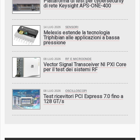
Piattaforma di test per cybersecurity
di rete Keysight APS-ONE-400
14 LUG 2026
SENSORI
Melexis estende la tecnologia
Triphibian alle applicazioni a bassa
pressione
08 LUG 2026
RF E MICROONDE
Vector Signal Transceiver NI PXI Core
per il test dei sistemi RF
08 LUG 2026
OSCILLOSCOPI
Test ricevitori PCI Express 7.0 fino a
128 GT/s