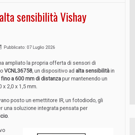
lta sensibilità Vishay
Pubblicato: 07 Luglio 2026
a ampliato la propria offerta di sensori di
lo
VCNL36758
, un dispositivo ad
alta sensibilità
in
i fino a 600 mm di distanza
pur mantenendo un
 x 2,0 x 1,5 mm.
ano posto un emettitore IR, un fotodiodo, gli
per una soluzione integrata pensata per
icio
.
ovo