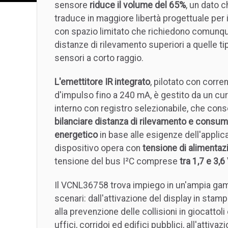
sensore
riduce il volume del 65%
, un dato c
traduce in maggiore libertà progettuale per 
con spazio limitato che richiedono comunq
distanze di rilevamento superiori a quelle ti
sensori a corto raggio.
L'emettitore IR integrato
, pilotato con corre
d'impulso fino a 240 mA, è gestito da un cur
interno con registro selezionabile, che cons
bilanciare distanza di rilevamento e consu
energetico
in base alle esigenze dell'applica
dispositivo opera con
tensione di alimentaz
tensione del bus I²C comprese
tra 1,7 e 3,6
Il VCNL36758 trova impiego in un'ampia ga
scenari: dall'attivazione del display in stamp
alla prevenzione delle collisioni in giocattoli 
uffici, corridoi ed edifici pubblici, all'attivaz