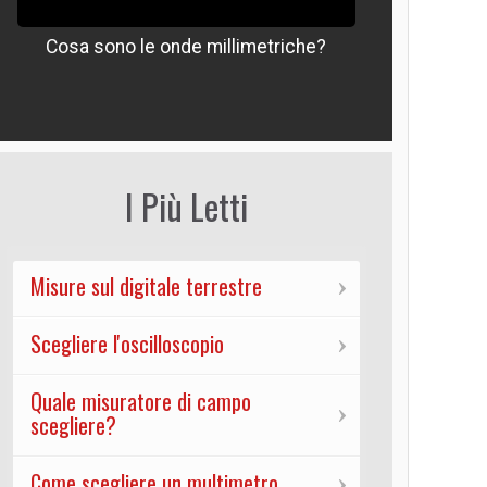
Cosa sono le onde millimetriche?
Che signif
I Più Letti
Misure sul digitale terrestre
Scegliere l'oscilloscopio
Quale misuratore di campo
scegliere?
Come scegliere un multimetro