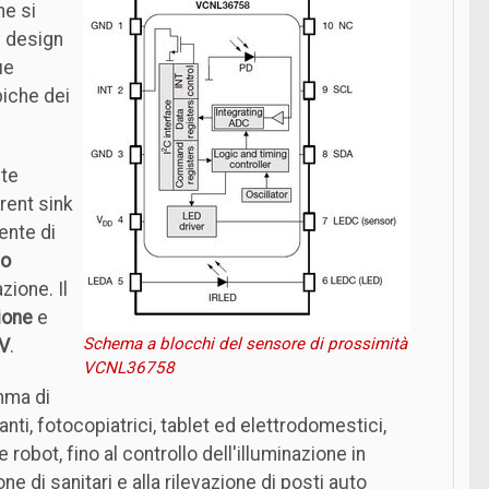
he si
i design
ue
piche dei
nte
rent sink
ente di
mo
zione. Il
ione
e
Schema a blocchi del sensore di prossimità
 V
.
VCNL36758
mma di
anti, fotocopiatrici, tablet ed elettrodomestici,
e robot, fino al controllo dell'illuminazione in
ione di sanitari e alla rilevazione di posti auto