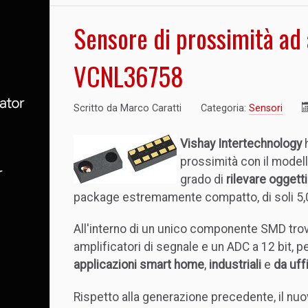
Sensore di prossimità ad a
VCNL36758
Scritto da
Marco Caratti
Categoria:
Sensori
Vishay Intertechnology
h
prossimità con il model
grado di
rilevare oggett
package estremamente compatto, di soli 5,0
All'interno di un unico componente SMD trov
amplificatori di segnale e un ADC a 12 bit, 
applicazioni smart home
,
industriali
e
da uff
Rispetto alla generazione precedente, il nu