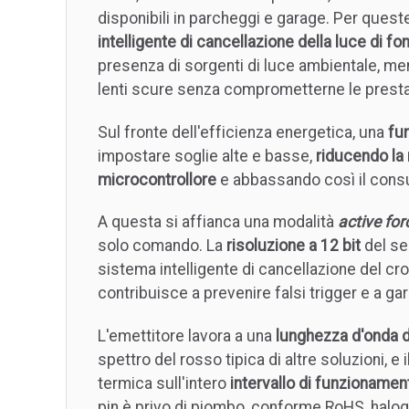
disponibili in parcheggi e garage. Per quest
intelligente di cancellazione della luce di fo
presenza di sorgenti di luce ambientale, ment
lenti scure senza comprometterne le presta
Sul fronte dell'efficienza energetica, una
fu
impostare soglie alte e basse,
riducendo la
microcontrollore
e abbassando così il con
A questa si affianca una modalità
active for
solo comando. La
risoluzione a 12 bit
del se
sistema intelligente di cancellazione del cr
contribuisce a prevenire falsi trigger e a ga
L'emettitore lavora a una
lunghezza d'onda d
spettro del rosso tipica di altre soluzioni,
termica sull'intero
intervallo di funzionamen
pin è privo di piombo, conforme RoHS, haloge