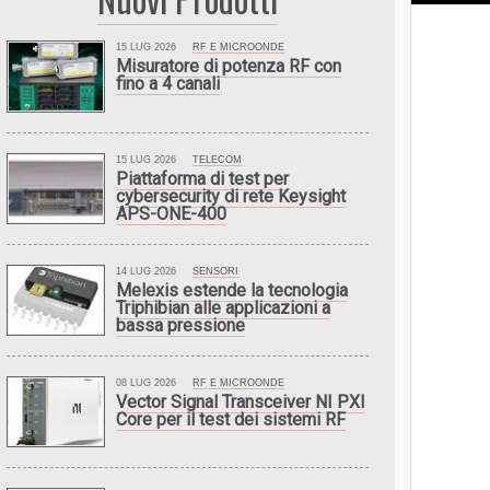
15 LUG 2026
RF E MICROONDE
Misuratore di potenza RF con
fino a 4 canali
15 LUG 2026
TELECOM
Piattaforma di test per
cybersecurity di rete Keysight
APS-ONE-400
14 LUG 2026
SENSORI
Melexis estende la tecnologia
Triphibian alle applicazioni a
bassa pressione
08 LUG 2026
RF E MICROONDE
Vector Signal Transceiver NI PXI
Core per il test dei sistemi RF