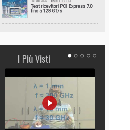
08 LUG 2026
OSCILLOSCOPI
Test ricevitori PCI Express 7.0
fino a 128 GT/s
I Più Visti