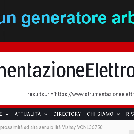
resultsUrl="https://www.strumentazioneelettron
E
ATTUALITÀ
DIRECTORY
CHI SIAMO
RI
 prossimità ad alta sensibilità Vishay VCNL36758